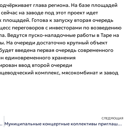
подчёркивает глава региона. На базе площадей
 сейчас на заводе под этот проект идет
площадей. Готова к запуску вторая очередь
оцесс переговоров с инвесторами по возведению
а. Ведутся пуско-наладочные работы в Таре на
ы. На очереди достаточно крупный объект
 будет введена первая очередь современного
онн единовременного хранения
ирован ввод второй очереди
ицеводческий комплекс, мясокомбинат и завод
СЛЕДУЮЩАЯ
упил с бюджетным Посланием депутатам Законодательного Собрания
Муниципальные концертные коллективы приглашают на открытие сезона