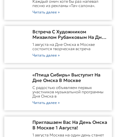
Каждый омич хотя бы раз напевал
песню из рекламы «Тач-салона».
Читать далее »
Встреча С Художником
Михаилом Рубанковым На Дне
Омска В Москве
1 августа на Дне Омска в Москве
состоится творческая встреча
Читать далее »
«Птица Сибирь» Выступит На
Дне Омска В Москве
С радостью объявляем первых
участников музыкальной программы
Дня Омска в
Читать далее »
Приглашаем Вас На День Омска
В Москве 1 Августа!
1 августа Москва на один день станет