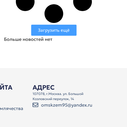
Загрузить ещё
Больше новостей нет
АЙТА
АДРЕС
107078, г.Москва. ул. Большой
Козловский переулок, 14
omskzem95@yandex.ru
млячества