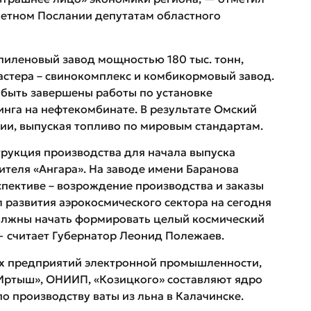
етном Послании депутатам областного
пиленовый завод мощностью 180 тыс. тонн,
стера – свинокомплекс и комбикормовый завод.
 быть завершены работы по установке
инга на нефтекомбинате. В результате Омский
ии, выпуская топливо по мировым стандартам.
рукция производства для начала выпуска
теля «Ангара». На заводе имени Баранова
рспективе – возрождение производства и заказы
л развития аэрокосмического сектора на сегодня
должны начать формировать целый космический
 — считает Губернатор Леонид Полежаев.
их предприятий электронной промышленности,
Иртыш», ОНИИП, «Козицкого» составляют ядро
по производству ваты из льна в Калачинске.