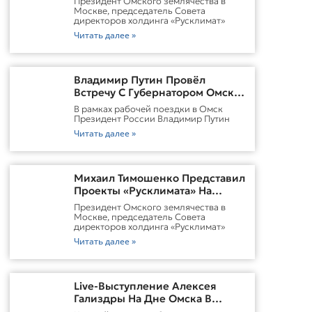
Президент Омского землячества в
Городской Среды Омска
Москве, председатель Совета
директоров холдинга «Русклимат»
Читать далее »
Владимир Путин Провёл
Встречу С Губернатором Омской
Области Виталием
В рамках рабочей поездки в Омск
ХоценкоИсточник
Президент России Владимир Путин
Читать далее »
Михаил Тимошенко Представил
Проекты «Русклимата» На
Форуме России И Казахстана
Президент Омского землячества в
Москве, председатель Совета
директоров холдинга «Русклимат»
Читать далее »
Live-Выступление Алексея
Гализдры На Дне Омска В
Москве