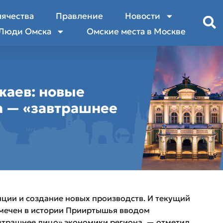
лячества
Правление
Новости
Люди Омска
Омские места в Москве
жаев: новые
а — «завтрашнее
ции и создание новых производств. И текущий
тмечен в истории Прииртышья вводом
трашнее лицо» экономики региона, — отметил