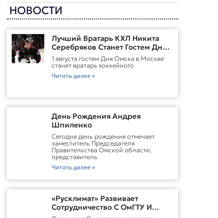
НОВОСТИ
Лучший Вратарь КХЛ Никита
Серебряков Станет Гостем Дня
Омска В Москве
1 августа гостем Дня Омска в Москве
станет вратарь хоккейного
Читать далее »
День Рождения Андрея
Шпиленко
Cегодня день рождения отмечает
заместитель Председателя
Правительства Омской области,
представитель
Читать далее »
«Русклимат» Развивает
Сотрудничество С ОмГТУ И
Участвует В Обновлении