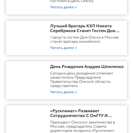
состоялся День Омска,
Читать далее »
Лучший Вратарь КХЛ Никита
Серебряков Станет Гостем Дня
Омска В Москве
1 августа гостем Дня Омска в Москве
станет вратарь хоккейного
Читать далее »
День Рождения Андрея Шпиленко
Cегодня день рождения отмечает
заместитель Председателя
Правительства Омской области,
представитель
Читать далее »
«Русклимат» Развивает
Сотрудничество С ОмГТУ И
Участвует В Обновлении
Президент Омского землячества в
Городской Среды Омска
Москве, председатель Совета
директоров холдинга «Русклимат»