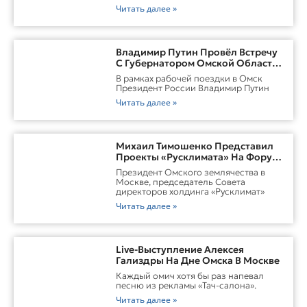
Читать далее »
Владимир Путин Провёл Встречу
С Губернатором Омской Области
Виталием ХоценкоИсточник
В рамках рабочей поездки в Омск
Президент России Владимир Путин
Читать далее »
Михаил Тимошенко Представил
Проекты «Русклимата» На Форуме
России И Казахстана
Президент Омского землячества в
Москве, председатель Совета
директоров холдинга «Русклимат»
Читать далее »
Live-Выступление Алексея
Гализдры На Дне Омска В Москве
Каждый омич хотя бы раз напевал
песню из рекламы «Тач-салона».
Читать далее »