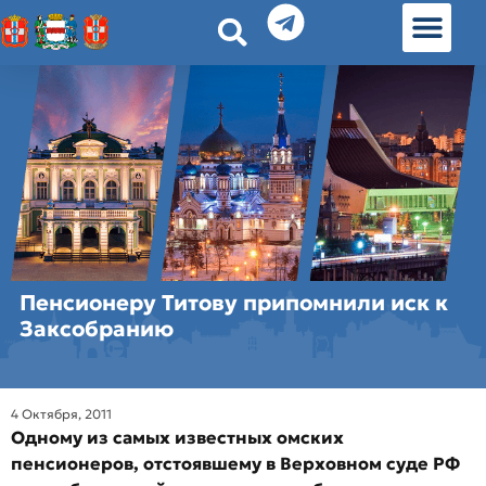
История земл
Омские истории
Люди Омска
Омские места в Москве
Пенсионеру Титову припомнили иск к
Заксобранию
4 Октября, 2011
Одному из самых известных омских
пенсионеров, отстоявшему в Верховном суде РФ