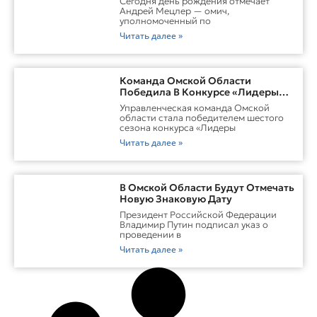
Сегодня день рождения отмечает
Андрей Мецлер — омич,
уполномоченный по
Читать далее »
Команда Омской Области
Победила В Конкурсе «Лидеры
России. Команда»
Управленческая команда Омской
области стала победителем шестого
сезона конкурса «Лидеры
Читать далее »
В Омской Области Будут Отмечать
Новую Знаковую Дату
Президент Российской Федерации
Владимир Путин подписал указ о
проведении в
Читать далее »