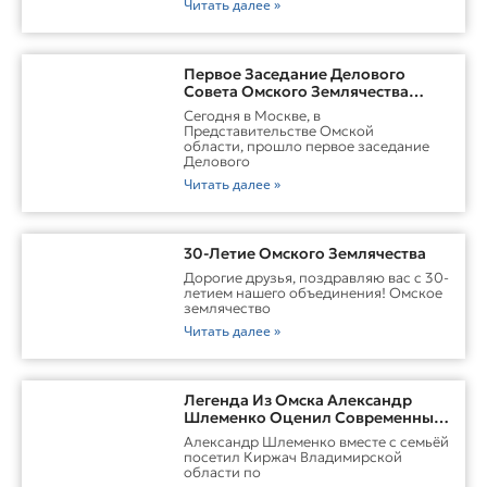
Читать далее »
Первое Заседание Делового
Совета Омского Землячества
Прошло С Участием Губернатора
Сегодня в Москве, в
Омской Области
Представительстве Омской
области, прошло первое заседание
Делового
Читать далее »
30-Летие Омского Землячества
Дорогие друзья, поздравляю вас с 30-
летием нашего объединения! Омское
землячество
Читать далее »
Легенда Из Омска Александр
Шлеменко Оценил Современные
Заводы Холдинга «Русклимат» И
Александр Шлеменко вместе с семьёй
Перспективы ММА В Киржаче
посетил Киржач Владимирской
области по