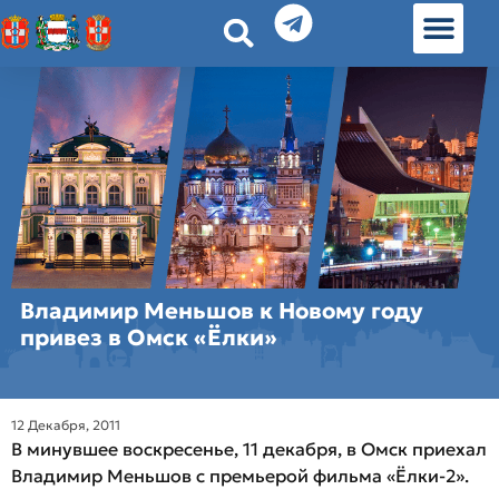
История земл
Омские истории
Люди Омска
Омские места в Москве
Владимир Меньшов к Новому году
привез в Омск «Ёлки»
12 Декабря, 2011
В минувшее воскресенье, 11 декабря, в Омск приехал
Владимир Меньшов с премьерой фильма «Ёлки-2».