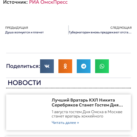
Источник:
РИА ОмскПресс
ПРЕДЫДУЩАЯ
СЛЕДУЮЩАЯ
Душа волнуется и плачет
Губернаторам вновь предрекают отставки
Поделиться:
НОВОСТИ
Лучший Вратарь КХЛ Никита
Серебряков Станет Гостем Дня
Омска В Москве
1 августа гостем Дня Омска в Москве
станет вратарь хоккейного
Читать далее »