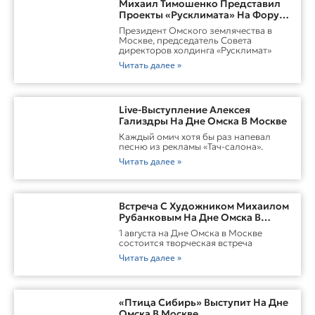
Михаил Тимошенко Представил
Проекты «Русклимата» На Форуме
России И Казахстана
Президент Омского землячества в
Москве, председатель Совета
директоров холдинга «Русклимат»
Читать далее »
Live-Выступление Алексея
Гализдры На Дне Омска В Москве
Каждый омич хотя бы раз напевал
песню из рекламы «Тач-салона».
Читать далее »
Встреча С Художником Михаилом
Рубанковым На Дне Омска В
Москве
1 августа на Дне Омска в Москве
состоится творческая встреча
Читать далее »
«Птица Сибирь» Выступит На Дне
Омска В Москве