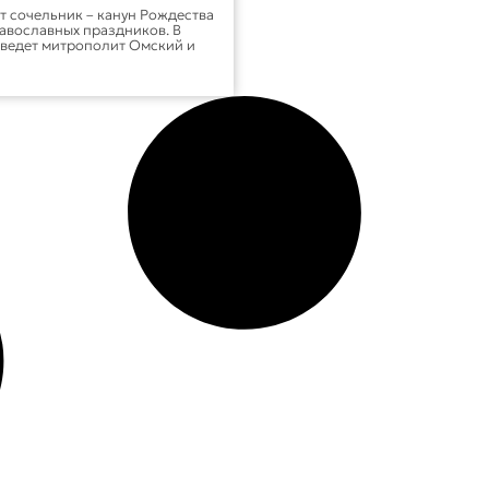
т сочельник – канун Рождества
равославных праздников. В
оведет митрополит Омский и