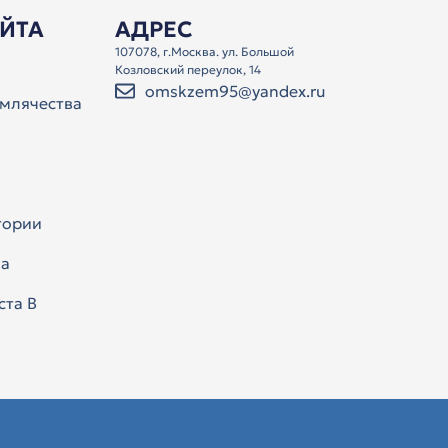
АЙТА
АДРЕС
107078, г.Москва. ул. Большой
Козловский переулок, 14
omskzem95@yandex.ru
млячества
тории
а
ста В