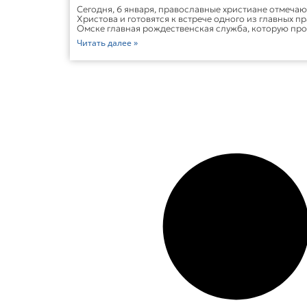
Сегодня, 6 января, православные христиане отмечаю
Христова и готовятся к встрече одного из главных п
Омске главная рождественская служба, которую пр
Читать далее »