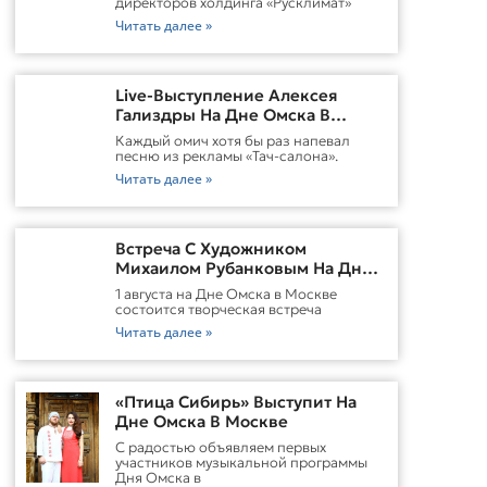
директоров холдинга «Русклимат»
Читать далее »
Live-Выступление Алексея
Гализдры На Дне Омска В
Москве
Каждый омич хотя бы раз напевал
песню из рекламы «Тач-салона».
Читать далее »
Встреча С Художником
Михаилом Рубанковым На Дне
Омска В Москве
1 августа на Дне Омска в Москве
состоится творческая встреча
Читать далее »
«Птица Сибирь» Выступит На
Дне Омска В Москве
С радостью объявляем первых
участников музыкальной программы
Дня Омска в