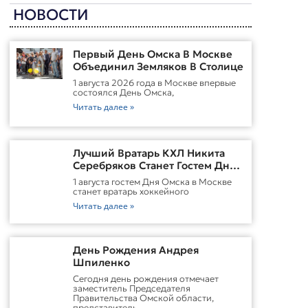
НОВОСТИ
Первый День Омска В Москве
Объединил Земляков В Столице
1 августа 2026 года в Москве впервые
состоялся День Омска,
Читать далее »
Лучший Вратарь КХЛ Никита
Серебряков Станет Гостем Дня
Омска В Москве
1 августа гостем Дня Омска в Москве
станет вратарь хоккейного
Читать далее »
День Рождения Андрея
Шпиленко
Cегодня день рождения отмечает
заместитель Председателя
Правительства Омской области,
представитель