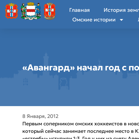
Главная
История зем
Омские истории
«Авангард» начал год с 
8 Января, 2012
Первым соперником омских хоккеистов в ново
который сейчас занимает последнее место в КХ
«ястребы» уступили 1:3. Гол у них на счету Ал