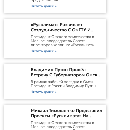
Читать далее »
«Русклимат» Развивает
Сотрудничество С ОмГТУ И
Участвует В Обновлении
Президент Омского землячества в
Городской Среды Омска
Москве, председатель Совета
директоров холдинга «Русклимат»
Читать далее »
Владимир Путин Провёл
Встречу С Губернатором Омской
Области Виталием
В рамках рабочей поездки в Омск
ХоценкоИсточник
Президент России Владимир Путин
Читать далее »
Михаил Тимошенко Представил
Проекты «Русклимата» На
Форуме России И Казахстана
Президент Омского землячества в
Москве, председатель Совета