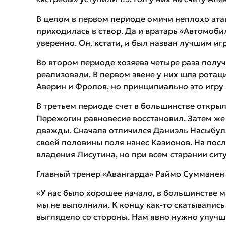
В целом в первом периоде омичи неплохо ата
приходилась в створ. Да и вратарь «Автомоб
уверенно. Он, кстати, и был назван лучшим иг
Во втором периоде хозяева четыре раза получа
реализовали. В первом звене у них шла рота
Аверин и Фролов, но принципиально это игру 
В третьем периоде счет в большинстве откры
Пережогин равновесие восстановил. Затем же
дважды. Сначала отличился Даниэль Насыбулли
своей половины поля нанес Казионов. На по
владения Лисутина, но при всем старании сит
Главный тренер «Авангарда» Раймо Сумманен 
«У нас было хорошее начало, в большинстве м
мы не выполнили. К концу как-то скатывались 
выглядело со стороны. Нам явно нужно улучши