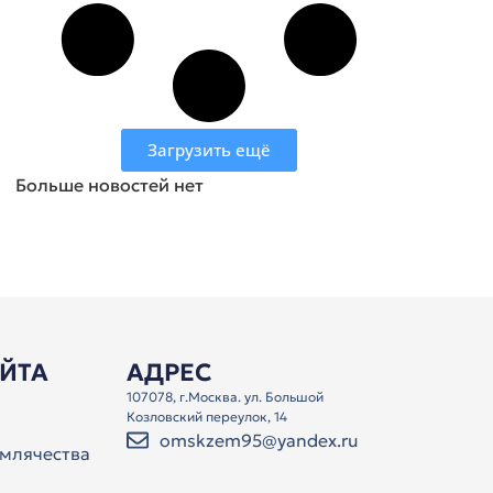
Загрузить ещё
Больше новостей нет
АЙТА
АДРЕС
107078, г.Москва. ул. Большой
Козловский переулок, 14
omskzem95@yandex.ru
млячества