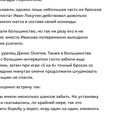
ковали, однако лишь небольшая часть их бросков
илиста» Иван Лисутин действовал довольно
роком матча в составе своей команды.
ли большинство, но так ни разу его и не
ция: вместо Иванова попеременно выходили
не усилило.
л уралец Денис Осипов. Также в большинстве
 с большим интервалом гости забили еще
н, затем при игре «5 на 6» точный бросок со
следних минутах омичи продолжили штурмовать
уацию не спасли.
оценил встречу так:
ы имели несколько шансов забить. Но установку
и скатывались, по крайней мере, так это
ть борьбу у ворот, игру один на один, изменить