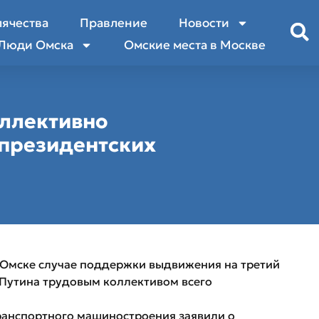
лячества
Правление
Новости
Люди Омска
Омские места в Москве
оллективно
 президентских
в Омске случае поддержки выдвижения на третий
Путина трудовым коллективом всего
ранспортного машиностроения заявили о