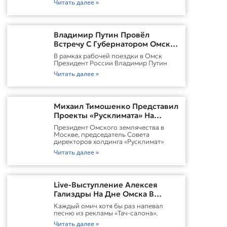
Читать далее »
Владимир Путин Провёл
Встречу С Губернатором Омской
Области Виталием
В рамках рабочей поездки в Омск
ХоценкоИсточник
Президент России Владимир Путин
Читать далее »
Михаил Тимошенко Представил
Проекты «Русклимата» На
Форуме России И Казахстана
Президент Омского землячества в
Москве, председатель Совета
директоров холдинга «Русклимат»
Читать далее »
Live-Выступление Алексея
Гализдры На Дне Омска В
Москве
Каждый омич хотя бы раз напевал
песню из рекламы «Тач-салона».
Читать далее »