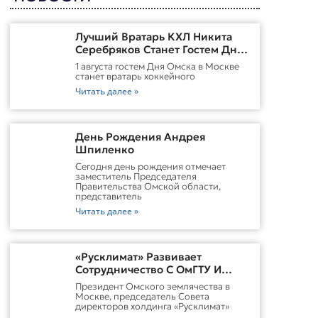
Лучший Вратарь КХЛ Никита
Серебряков Станет Гостем Дня
Омска В Москве
1 августа гостем Дня Омска в Москве
станет вратарь хоккейного
Читать далее »
День Рождения Андрея
Шпиленко
Cегодня день рождения отмечает
заместитель Председателя
Правительства Омской области,
представитель
Читать далее »
«Русклимат» Развивает
Сотрудничество С ОмГТУ И
Участвует В Обновлении
Президент Омского землячества в
Городской Среды Омска
Москве, председатель Совета
директоров холдинга «Русклимат»