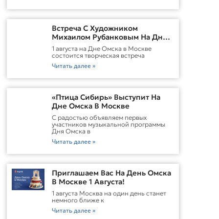
Встреча С Художником
Михаилом Рубанковым На Дне
Омска В Москве
1 августа на Дне Омска в Москве
состоится творческая встреча
Читать далее »
«Птица Сибирь» Выступит На
Дне Омска В Москве
С радостью объявляем первых
участников музыкальной программы
Дня Омска в
Читать далее »
Приглашаем Вас На День Омска
В Москве 1 Августа!
1 августа Москва на один день станет
немного ближе к
Читать далее »