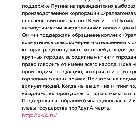
поддержке Путина на президентских выборах 
производственной корпорации «Уралвагонзаво
впоследствии показан по ТВ митинг за Путин
антипутинскими выступлениями оппозиции в 
Омичи поддержали обращение коллег с «Урал
возмутились «высокомерным отношением к ра
которая ради популистских целей доходит до
крупных городах выходят на митинги «продви
право говорить от имени всего народа. Пока 
производим продукцию, которая приносит сре
горлопаня о своих правах. При этом, не подн
волнует людей. Когда мы вышли на митинг п
«быдлом», которое должно только мычать и п
Поддержка на собрании была единогласной ил
главы государства пройдут 4 марта.
http://bk55.ru/