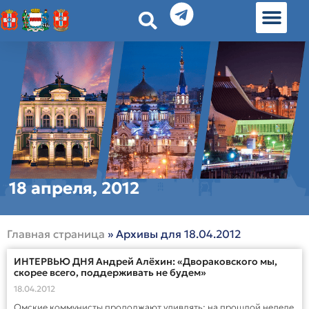
История земл
Омские истории
Люди Омска
Омские места в Москве
18 апреля, 2012
Главная страница
»
Архивы для 18.04.2012
ИНТЕРВЬЮ ДНЯ Андрей Алёхин: «Двораковского мы,
скорее всего, поддерживать не будем»
18.04.2012
Омские коммунисты продолжают удивлять: на прошлой неделе