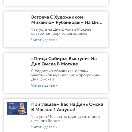
Встреча С Художником
Михаилом Рубанковым На Дне
Омска В Москве
1 августа на Дне Омска в Москве
состоится творческая встреча
Читать далее »
«Птица Сибирь» Выступит На
Дне Омска В Москве
С радостью объявляем первых
участников музыкальной программы
Дня Омска в
Читать далее »
Приглашаем Вас На День Омска
В Москве 1 Августа!
1 августа Москва на один день станет
немного ближе к
Читать далее »