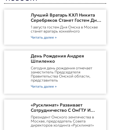
Лучший Вратарь КХЛ Никита
Серебряков Станет Гостем Дня
Омска В Москве
1 августа гостем Дня Омска в Москве
станет вратарь хоккейного
Читать далее »
День Рождения Андрея
Шпиленко
Cегодня день рождения отмечает
заместитель Председателя
Правительства Омской области,
представитель
Читать далее »
«Русклимат» Развивает
Сотрудничество С ОмГТУ И
Участвует В Обновлении
Президент Омского землячества в
Городской Среды Омска
Москве, председатель Совета
директоров холдинга «Русклимат»