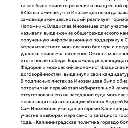
также было принято решение о поадресной п
БК55 вспоминает, что Иноземцев некогда зая
самовыдвиженцев, который реализует горизб
Напомним, Владислав Иноземцев стал участн
называли выдвижение общегражданского канд
полученную информационную поддержку в СМ
мэра» известного московского блогера и пре
удалось привлечь население Омска к массово
итоге после победы Варламова, ряд кандидат
Фёдоров и московский экономист Владислав
договорённостям, выдвинули свои кандидату
В подписных листах за Иноземцева было обна
потратил на первый этап избирательной камп
отсутствовавшего на заседании суда московск
правозащитной ассоциации «Голос» Андрей Б
Сам Иноземцев уже дал интервью Калининград.
участия в выборах мэра самого западного горо
года. «Калининградская политика гораздо бол