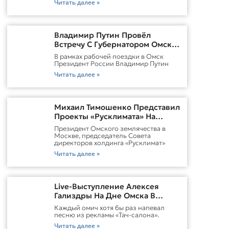
Читать далее »
Владимир Путин Провёл
Встречу С Губернатором Омской
Области Виталием
В рамках рабочей поездки в Омск
ХоценкоИсточник
Президент России Владимир Путин
Читать далее »
Михаил Тимошенко Представил
Проекты «Русклимата» На
Форуме России И Казахстана
Президент Омского землячества в
Москве, председатель Совета
директоров холдинга «Русклимат»
Читать далее »
Live-Выступление Алексея
Гализдры На Дне Омска В
Москве
Каждый омич хотя бы раз напевал
песню из рекламы «Тач-салона».
Читать далее »