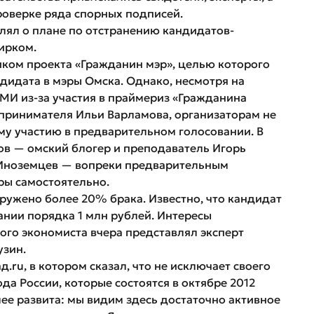
роверке ряда спорных подписей.
влял о плане по отстранению кандидатов-
ирком.
иком проекта «Гражданин мэр», целью которого
идата в мэры Омска. Однако, несмотря на
И из-за участия в праймериз «Гражданина
дпринимателя Ильи Варламова, организаторам не
му участию в предварительном голосовании. В
ов — омский блогер и преподаватель Игорь
 Иноземцев — вопреки предварительным
ры самостоятельно.
ружено более 20% брака. Известно, что кандидат
ании порядка 1 млн рублей. Интересы
ого экономиста вчера представлял эксперт
узин.
ru, в котором сказал, что не исключает своего
да России, которые состоятся в октябре 2012
ее развита: мы видим здесь достаточно активное