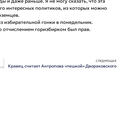
ы и даже раньше. Я не могу сказать, что эта
ного интересных политиков, из которых можно
оземцев.
з избирательной гонки в понедельник.
го отчислением горизбирком был прав.
СЛЕДУЮЩАЯ
 Хотиненко получил в Омске первого Золотого Витязя
Кравец считает Антропова «пешкой» Двораковского