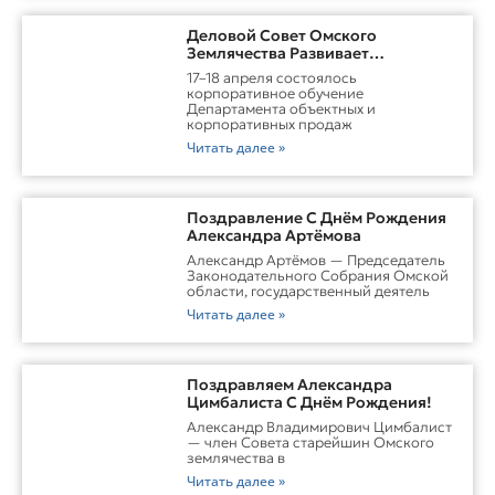
Деловой Совет Омского
Землячества Развивает
Практические Навыки Омских
17–18 апреля состоялось
Студентов Через Бизнес-
корпоративное обучение
Обучение
Департамента объектных и
корпоративных продаж
Читать далее »
Поздравление С Днём Рождения
Александра Артёмова
Александр Артёмов — Председатель
Законодательного Собрания Омской
области, государственный деятель
Читать далее »
Поздравляем Александра
Цимбалиста С Днём Рождения!
Александр Владимирович Цимбалист
— член Совета старейшин Омского
землячества в
Читать далее »