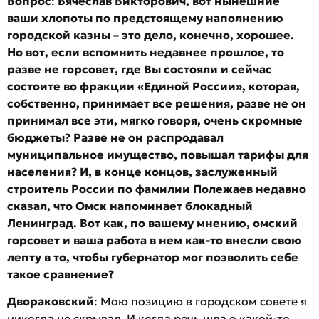
Вопрос
:
Вячеслав Викторович, вот нынешние
ваши хлопоты по предстоящему наполнению
городской казны – это дело, конечно, хорошее.
Но вот, если вспомнить недавнее прошлое, то
разве не горсовет, где Вы состояли и сейчас
состоите во фракции «Единой России», которая,
собственно, принимает все решения, разве не он
принимал все эти, мягко говоря, очень скромные
бюджеты? Разве не он распродавал
муниципальное имущество, повышал тарифы для
населения? И, в конце концов, заслуженный
строитель России по фамилии Полежаев недавно
сказал, что Омск напоминает блокадный
Ленинград. Вот как, по вашему мнению, омский
горсовет и ваша работа в нем как-то внесли свою
лепту в то, чтобы губернатор мог позволить себе
такое сравнение?
Двораковский
: Мою позицию в городском совете я
никогда не скрывал. И когда речь шла о какой-то