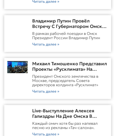
Читать далее »
Владимир Путин Провёл
Встречу С Губернатором Омской
Области Виталием
В рамках рабочей поездки в Омск
ХоценкоИсточник
Президент России Владимир Путин
Читать далее »
Михаил Тимошенко Представил
Проекты «Русклимата» На
Форуме России И Казахстана
Президент Омского землячества в
Москве, председатель Совета
директоров холдинга «Русклимат»
Читать далее »
Live-Выступление Алексея
Гализдры На Дне Омска В
Москве
Каждый омич хотя бы раз напевал
песню из рекламы «Тач-салона».
Читать далее »