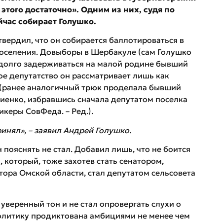
 этого достаточно». Одним из них, судя по
йчас собирает Голушко.
вердил, что он собирается баллотироваться в
поселения. Довыборы в Шербакуле (сам Голушко
надолго задерживаться на малой родине бывший
ое депутатство он рассматривает лишь как
 (ранее аналогичный трюк проделала бывший
иенко, избравшись сначала депутатом поселка
икеры СовФеда. – Ред.).
ринял», – заявил Андрей Голушко.
 пояснять не стал. Добавил лишь, что не боится
который, тоже захотев стать сенатором,
ора Омской области, стал депутатом сельсовета
уверенный тон и не стал опровергать слухи о
 политику продиктована амбициями не менее чем