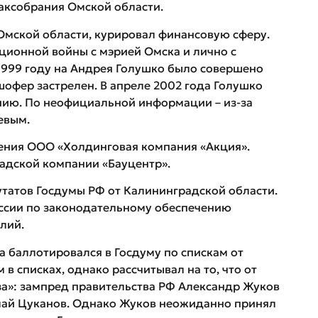
Заксобрания Омской области.
 Омской области, курировал финансовую сферу.
ционной войны с мэрией Омска и лично с
999 году на Андрея Голушко было совершено
шофер застрелен. В апреле 2002 года Голушко
нию. По неофициальной информации – из-за
евым.
ления ООО «Холдинговая компания «Акция».
адской компании «Бауцентр».
утатов Госдумы РФ от Калининградской области.
ссии по законодательному обеспечению
лий.
а баллотировался в Госдуму по спискам от
в списках, однако рассчитывал на то, что от
за»: зампред правительства РФ Александр Жуков
лай Цуканов. Однако Жуков неожиданно принял