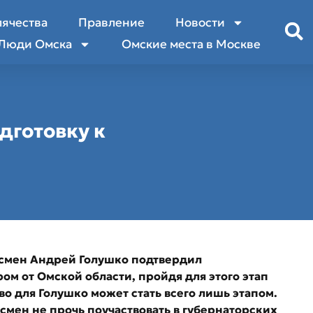
лячества
Правление
Новости
Люди Омска
Омские места в Москве
дготовку к
смен Андрей Голушко подтвердил
ом от Омской области, пройдя для этого этап
во для Голушко может стать всего лишь этапом.
есмен не прочь поучаствовать в губернаторских