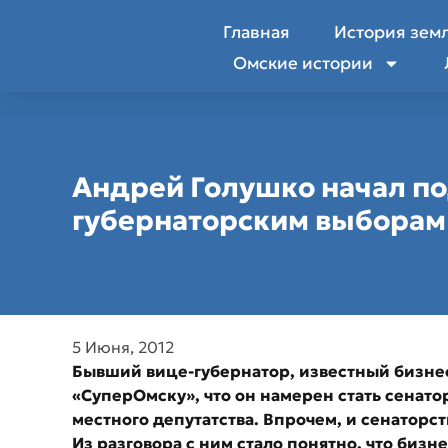
Главная
История зем
Омские истории
Андрей Голушко начал по
губернаторским выборам
5 Июня, 2012
Бывший вице-губернатор, известный бизне
«СуперОмску», что он намерен стать сенатор
местного депутатства. Впрочем, и сенаторст
Из разговора с ним стало понятно, что бизн