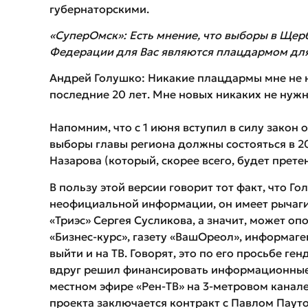
губернаторскими.
«СуперОмск»: Есть мнение, что выборы в Щерб
Федерации для Вас являются плацдармом для
Андрей Голушко: Никакие плацдармы мне не н
последние 20 лет. Мне новых никаких не нужно
Напомним, что с 1 июня вступил в силу закон
выборы главы региона должны состояться в 20
Назарова (который, скорее всего, будет прете
В пользу этой версии говорит тот факт, что 
неофициальной информации, он имеет рычаги
«Триэс» Сергея Сусликова, а значит, может 
«Бизнес-курс», газету «ВашОреол», информаге
выйти и на ТВ. Говорят, это по его просьбе г
вдруг решил финансировать информационные
местном эфире «Рен-ТВ» на 3-метровом канал
проекта заключается контракт с Павлом Паут