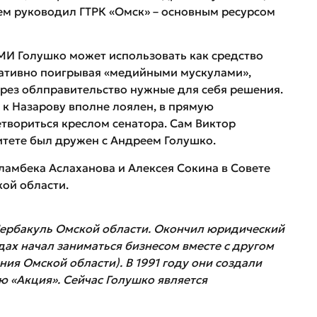
тем руководил ГТРК «Омск» – основным ресурсом
МИ Голушко может использовать как средство
ративно поигрывая «медийными мускулами»,
рез облправительство нужные для себя решения.
к Назарову вполне лоялен, в прямую
етвориться креслом сенатора. Сам Виктор
итете был дружен с Андреем Голушко.
ламбека Аслаханова и Алексея Сокина в Совете
ой области.
Шербакуль Омской области. Окончил юридический
одах начал заниматься бизнесом вместе с другом
ия Омской области). В 1991 году они создали
 «Акция». Сейчас Голушко является