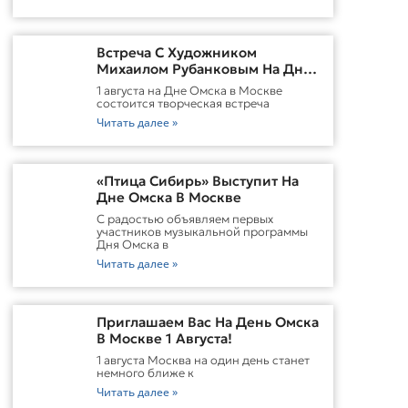
Встреча С Художником
Михаилом Рубанковым На Дне
Омска В Москве
1 августа на Дне Омска в Москве
состоится творческая встреча
Читать далее »
«Птица Сибирь» Выступит На
Дне Омска В Москве
С радостью объявляем первых
участников музыкальной программы
Дня Омска в
Читать далее »
Приглашаем Вас На День Омска
В Москве 1 Августа!
1 августа Москва на один день станет
немного ближе к
Читать далее »