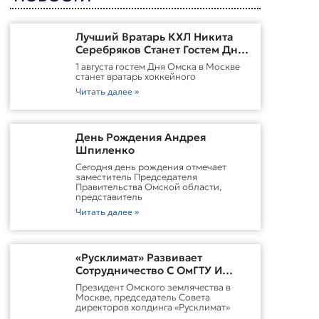
Лучший Вратарь КХЛ Никита
Серебряков Станет Гостем Дня
Омска В Москве
1 августа гостем Дня Омска в Москве
станет вратарь хоккейного
Читать далее »
День Рождения Андрея
Шпиленко
Cегодня день рождения отмечает
заместитель Председателя
Правительства Омской области,
представитель
Читать далее »
«Русклимат» Развивает
Сотрудничество С ОмГТУ И
Участвует В Обновлении
Президент Омского землячества в
Городской Среды Омска
Москве, председатель Совета
директоров холдинга «Русклимат»