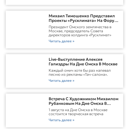
Михаил Тимошенко Представил
Проекты «Русклимата» На Форуме
России И Казахстана
Президент Омского землячества в
Москве, председатель Совета
директоров холдинга «Русклимат»
Читать далее »
Live-Выступление Алексея
Гализдры На Дне Омска В Москве
Каждый омич хотя бы раз напевал
песню из рекламы «Тач-салона».
Читать далее »
Встреча С Художником Михаилом
Рубанковым На Дне Омска В
Москве
1 августа на Дне Омска в Москве
состоится творческая встреча
Читать далее »