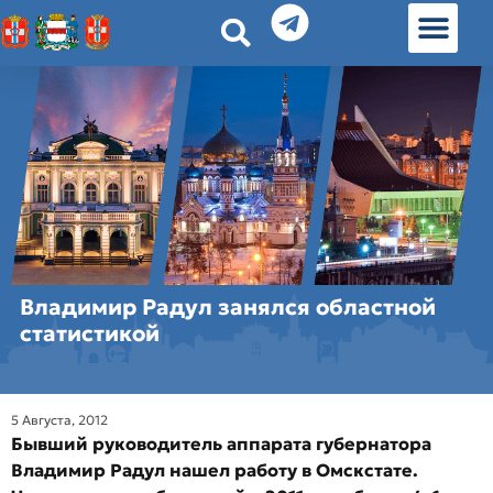
История земл
Омские истории
Люди Омска
Омские места в Москве
Владимир Радул занялся областной
статистикой
5 Августа, 2012
Бывший руководитель аппарата губернатора
Владимир Радул нашел работу в Омскстате.