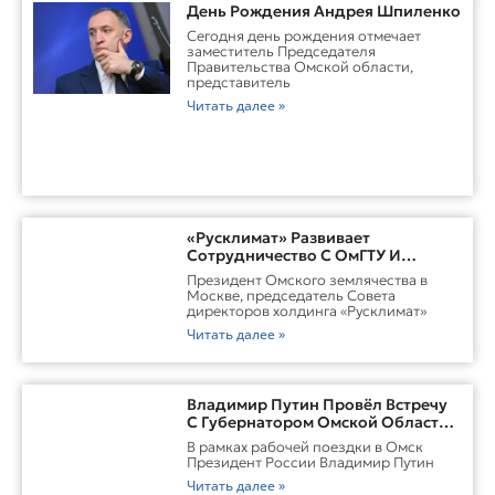
День Рождения Андрея Шпиленко
Cегодня день рождения отмечает
заместитель Председателя
Правительства Омской области,
представитель
Читать далее »
«Русклимат» Развивает
Сотрудничество С ОмГТУ И
Участвует В Обновлении
Президент Омского землячества в
Городской Среды Омска
Москве, председатель Совета
директоров холдинга «Русклимат»
Читать далее »
Владимир Путин Провёл Встречу
С Губернатором Омской Области
Виталием ХоценкоИсточник
В рамках рабочей поездки в Омск
Президент России Владимир Путин
Читать далее »