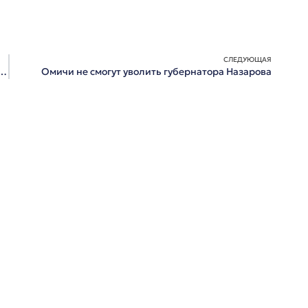
СЛЕДУЮЩАЯ
мерен увольнять тренера «Авангарда» за серию из пяти проигрышей
Омичи не смогут уволить губернатора Назарова