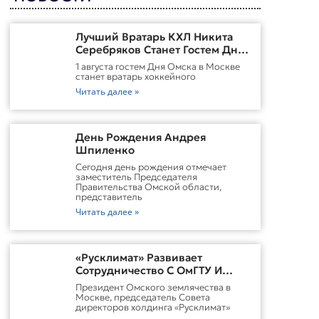
Лучший Вратарь КХЛ Никита
Серебряков Станет Гостем Дня
Омска В Москве
1 августа гостем Дня Омска в Москве
станет вратарь хоккейного
Читать далее »
День Рождения Андрея
Шпиленко
Cегодня день рождения отмечает
заместитель Председателя
Правительства Омской области,
представитель
Читать далее »
«Русклимат» Развивает
Сотрудничество С ОмГТУ И
Участвует В Обновлении
Президент Омского землячества в
Городской Среды Омска
Москве, председатель Совета
директоров холдинга «Русклимат»