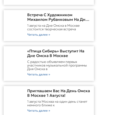
Встреча С Художником
Михаилом Рубанковым На Дне
Омска В Москве
1 августа на Дне Омска в Москве
состоится творческая встреча
Читать далее »
«Птица Сибирь» Выступит На
Дне Омска В Москве
С радостью объявляем первых
участников музыкальной программы
Дня Омска в
Читать далее »
Приглашаем Вас На День Омска
В Москве 1 Августа!
1 августа Москва на один день станет
немного ближе к
Читать далее »