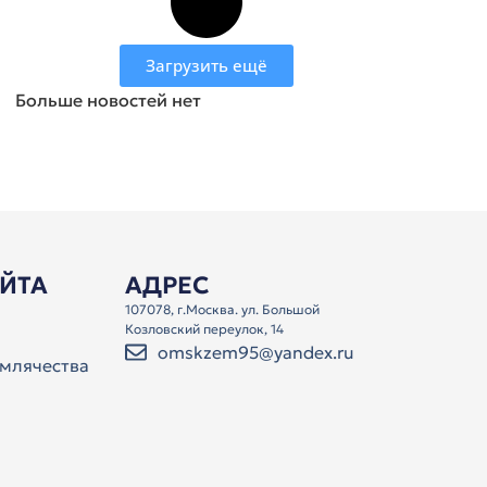
Загрузить ещё
Больше новостей нет
АЙТА
АДРЕС
107078, г.Москва. ул. Большой
Козловский переулок, 14
omskzem95@yandex.ru
млячества