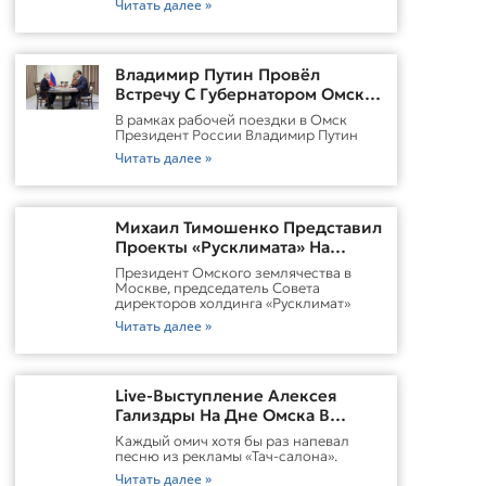
Читать далее »
Владимир Путин Провёл
Встречу С Губернатором Омской
Области Виталием
В рамках рабочей поездки в Омск
ХоценкоИсточник
Президент России Владимир Путин
Читать далее »
Михаил Тимошенко Представил
Проекты «Русклимата» На
Форуме России И Казахстана
Президент Омского землячества в
Москве, председатель Совета
директоров холдинга «Русклимат»
Читать далее »
Live-Выступление Алексея
Гализдры На Дне Омска В
Москве
Каждый омич хотя бы раз напевал
песню из рекламы «Тач-салона».
Читать далее »