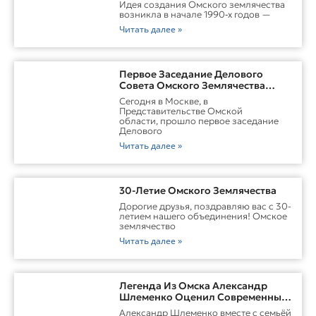
Идея создания Омского землячества
возникла в начале 1990‑х годов —
Читать далее »
Первое Заседание Делового
Совета Омского Землячества
Прошло С Участием Губернатора
Сегодня в Москве, в
Омской Области
Представительстве Омской
области, прошло первое заседание
Делового
Читать далее »
30-Летие Омского Землячества
Дорогие друзья, поздравляю вас с 30-
летием нашего объединения! Омское
землячество
Читать далее »
Легенда Из Омска Александр
Шлеменко Оценил Современные
Заводы Холдинга «Русклимат» И
Александр Шлеменко вместе с семьёй