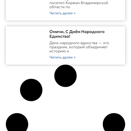
Перспективы ММА В Киржаче
посетил Киржач Владимирской
области по
Читать далее »
Омичи, С Днём Народного
Единства!
День народного единства — это
праздник, который объединяет
историю и
Читать далее »