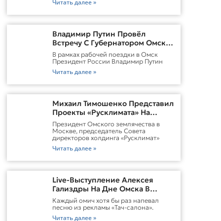
Читать далее »
Владимир Путин Провёл
Встречу С Губернатором Омской
Области Виталием
В рамках рабочей поездки в Омск
ХоценкоИсточник
Президент России Владимир Путин
Читать далее »
Михаил Тимошенко Представил
Проекты «Русклимата» На
Форуме России И Казахстана
Президент Омского землячества в
Москве, председатель Совета
директоров холдинга «Русклимат»
Читать далее »
Live-Выступление Алексея
Гализдры На Дне Омска В
Москве
Каждый омич хотя бы раз напевал
песню из рекламы «Тач-салона».
Читать далее »