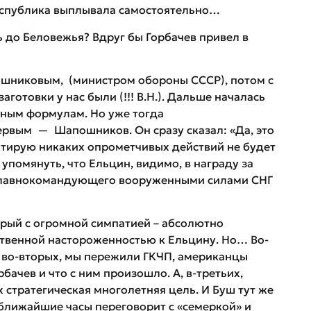
еспублика выплывала самостоятельно…
 до Беловежья? Вдруг бы Горбачев привел в
шниковым, (министром обороны СССР), потом с
готовки у нас были (!!! В.Н.). Дальше началась
нным формулам. Но уже тогда
ервым — Шапошников. Он сразу сказал: «Да, это
антирую никаких опрометчивых действий не будет
упомянуть, что Ельцин, видимо, в награду за
Главнокомандующего вооруженными силами СНГ
орый с огромной симпатией – абсолютно
ественной настороженностью к Ельцину. Но… Во-
ы, во-вторых, мы пережили ГКЧП, американцы
бачев и что с ним произошло. А, в-третьих,
 стратегическая многолетняя цель. И Буш тут же
 ближайшие часы переговорит с «семеркой» и