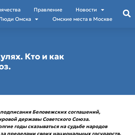
лячества
Правление
Новости
Люди Омска
Омские места в Москве
улях. Кто и как
юз.
я подписания Беловежских соглашений,
ровой державы Советского Союза.
лгие годы сказываться на судьбе народов
 за пределами своих национальных государств,