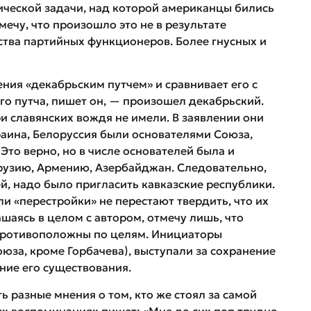
ической задачи, над которой американцы бились
мечу, что произошло это не в результате
ства партийных функционеров. Более гнусных и
ия «декабрьским путчем» и сравнивает его с
го путча, пишет он, — произошел декабрьский.
и славянских вождя не имели. В заявлении они
раина, Белоруссия были основателями Союза,
Это верно, но в числе основателей была и
рузию, Армению, Азербайджан. Следовательно,
й, надо было пригласить кавказские республики.
и «перестройки» не перестают твердить, что их
шаясь в целом с автором, отмечу лишь, что
 противоположны по целям. Инициаторы
юза, кроме Горбачева), выступали за сохранение
ние его существования.
ь разные мнения о том, кто же стоял за самой
оих воспоминаниях пишет: «Мне до сих пор трудно