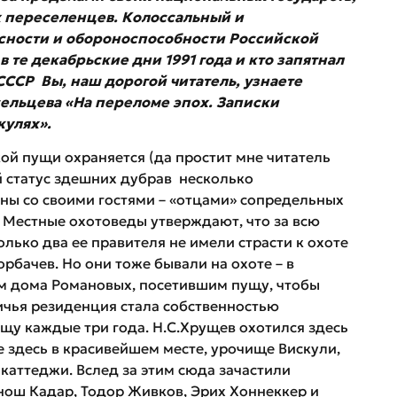
 переселенцев. Колоссальный и
сности и обороноспособности Российской
 те декабрьские дни 1991 года и кто запятнал
СССР Вы, наш дорогой читатель, узнаете
сельцева «На переломе эпох. Записки
кулях».
ой пущи охраняется (да простит мне читатель
 статус здешних дубрав несколько
ны со своими гостями – «отцами» сопредельных
 Местные охотоведы утверждают, что за всю
лько два ее правителя не имели страсти к охоте
рбачев. Но они тоже бывали на охоте – в
ем дома Романовых, посетившим пущу, чтобы
ничья резиденция стала собственностью
щу каждые три года. Н.С.Хрущев охотился здесь
е здесь в красивейшем месте, урочище Вискули,
каттеджи. Вслед за этим сюда зачастили
Янош Кадар, Тодор Живков, Эрих Хоннеккер и