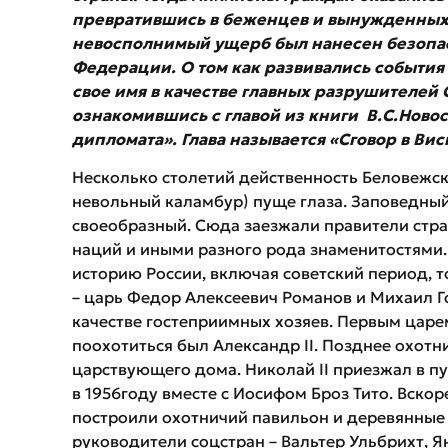
превратившись в беженцев и вынужденных
невосполнимый ущерб был нанесен безопа
Федерации. О том как развивались события в
свое имя в качестве главных разрушителей 
ознакомившись с главой из книги В.С.Ново
дипломата». Глава называется «Сговор в Вис
Несколько столетий действенность Беловежск
невольный каламбур) пуще глаза. Заповедный
своеобразный. Сюда заезжали правители стра
наций и иными разного рода знаменитостями.
историю России, включая советский период, то
– царь Федор Алексеевич Романов и Михаил Го
качестве гостеприимных хозяев. Первым цар
поохотиться был Александр II. Позднее охот
царствующего дома. Николай II приезжал в пу
в 1956году вместе с Иосифом Броз Тито. Вскор
построили охотничий павильон и деревянные 
руководители соцстран – Вальтер Ульбрихт, 