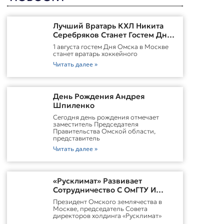
Лучший Вратарь КХЛ Никита
Серебряков Станет Гостем Дня
Омска В Москве
1 августа гостем Дня Омска в Москве
станет вратарь хоккейного
Читать далее »
День Рождения Андрея
Шпиленко
Cегодня день рождения отмечает
заместитель Председателя
Правительства Омской области,
представитель
Читать далее »
«Русклимат» Развивает
Сотрудничество С ОмГТУ И
Участвует В Обновлении
Президент Омского землячества в
Городской Среды Омска
Москве, председатель Совета
директоров холдинга «Русклимат»