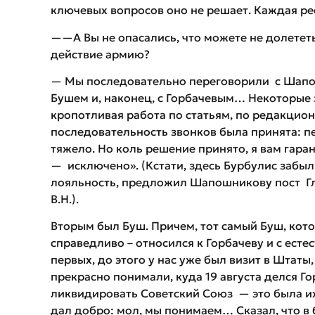
ключевых вопросов оно не решает. Каждая р
——А Вы не опасались, что можете не долететь
действие армию?
— Мы последовательно переговорили с Шапо
Бушем и, наконец, с Горбачевым… Некоторые за
кропотливая работа по статьям, по редакцио
последовательность звонков была принята: п
тяжело. Но коль решение принято, я вам гар
— исключено». (Кстати, здесь Бурбулис забыл 
лояльность, предложил Шапошникову пост 
В.Н.).
Вторым был Буш. Причем, тот самый Буш, кот
справедливо – относился к Горбачеву и с ест
первых, до этого у нас уже был визит в Штат
прекрасно понимали, куда 19 августа делся Гор
ликвидировать Советский Союз — это была их
дал добро: мол, мы понимаем… Сказал, что в