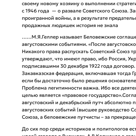
своему новому хозяину о выполнении стратег
с 1946 года — о развале Советского Союза. За
проигранной войны, а в результате предатель
продажных людишек история не знала
……М.Я.Геллер называет Беловежские соглашен
августовскими событиями. «После августовско
Никакого права распускать Советский Союз тр
утверждают, что имеют право, ибо Россия, Ук
подписавшими 30 декабря 1922 года договор. 
Закавказская федерация, включавшая тогда Г
если бы достаточно было решения основателе
Проблема легитимности важна. Ибо все деятел
целью является «правовое государство».Согла
августовский и декабрьский путч абсолютно
августовских событий (высшее руководство Со
Союза, а беловежские путчисты – за прекраще
До сих пор среди историков и политологов ест
идеей сговора в Вискулях. А.В.Коржаков в св