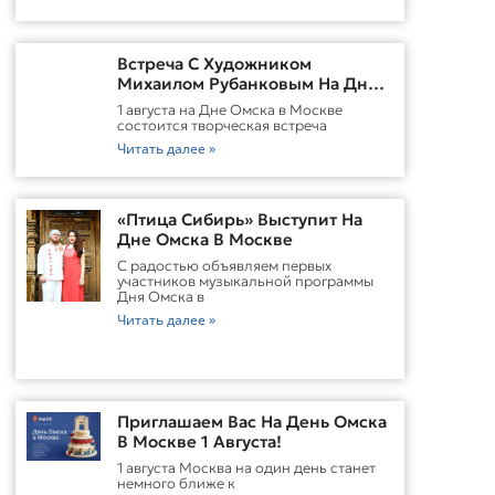
Встреча С Художником
Михаилом Рубанковым На Дне
Омска В Москве
1 августа на Дне Омска в Москве
состоится творческая встреча
Читать далее »
«Птица Сибирь» Выступит На
Дне Омска В Москве
С радостью объявляем первых
участников музыкальной программы
Дня Омска в
Читать далее »
Приглашаем Вас На День Омска
В Москве 1 Августа!
1 августа Москва на один день станет
немного ближе к