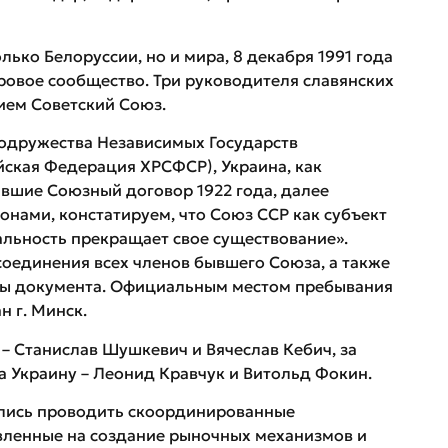
олько Белоруссии, но и мира, 8 декабря 1991 года
ровое сообщество. Три руководителя славянских
ием Советский Союз.
одружества Независимых Государств
йская Федерация ХРСФСР), Украина, как
авшие Союзный договор 1922 года, далее
ами, констатируем, что Союз ССР как субъект
льность прекращает свое существование».
соединения всех членов бывшего Союза, а также
пы документа. Официальным местом пребывания
 г. Минск.
– Станислав Шушкевич и Вячеслав Кебич, за
а Украину – Леонид Кравчук и Витольд Фокин.
ились проводить скоординированные
вленные на создание рыночных механизмов и