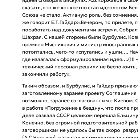
сказать, кто же конкретно стал идеологом Бе
Союза не стало. Активную роль, без сомнения
же говорит Е.Т.Гайдар:«Вечером, по прилете, 
поработать над документами встречи. Собрали
Шахрая. С нашей стороны были Бурбулис, Козы
премьер Мясникович и министр иностранных 
потоптались, чего-то испугались и ушли…. На
где излагалась сформулированная идея….(!!! – 
технический персонал решили не беспокоить, я
закончили работу».
Таким образом, и Бурбулис, и Гайдар признают
заготовленному заранее проекту Соглашения 
возможно, заранее согласованным с Киевом. 
в работе «Погружение в бездну», что после п
деле развала СССР целиком перешла Ельцину,
Конечно, без огромной подготовительной ра
заговорщикам не удалось бы так скоро разру
(А.С.Черняев), развязал и стимулировал проц