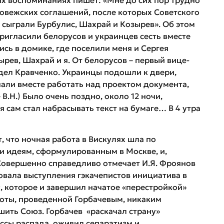
ловежских соглашений, после которых Советского
, сыграли Бурбулис, Шахрай и Козырев». Об этом
пригласили белорусов и украинцев сесть вместе
сь в домике, где поселили меня и Сергея
рев, Шахрай и я. От белорусов – первый вице-
дел Кравченко. Украинцы подошли к двери,
чали вместе работать над проектом документа,
В.Н.) Было очень поздно, около 12 ночи,
 сам стал набрасывать текст на бумаге… В 4 утра
, что ночная работа в Вискулях шла по
и идеям, сформулированным в Москве, и,
Совершенно справедливо отмечает И.Я. Фроянов
ровала выступления гэкачепистов инициатива в
 которое и завершил начатое «перестройкой»
боты, проведенной Горбачевым, никаким
шить Союз. Горбачев «раскачал страну»
ессы распада, оживил сепаратизм и