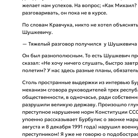
желает нам успехов. На вопрос; «Как Михаил? 
разговаривать, он пока не в курсе.
По словам Кравчука, никто не хотел объяснять
Шушкевичу.
— Тяжелый разговор получился у Шушкевича 
Он был разнополюсным. То есть Шушкевич п
сказал: «Не хочу ничего слушать, быстро завтр
полетим? У нас здесь разные планы, обязатель
Столь пространные выдержки из интервью Бур
механизм сговора руководителей трех республ
общественности, в одночасье, ради собственн
разрушили великую державу. Произошло глу
преступное нарушение норм Конституции СССР
упоенно рассказывает Бурбулис о звонке ма
августа и 8 декабря 1991 года) нарушил воен
преступником! Я уже не говорю о подобостра