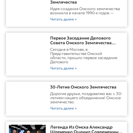
Землячества
Идея создания Омского землячества
возникла в начале 1990‑х годов —
Читать далее »
Первое Заседание Делового
Совета Омского Землячества
Прошло С Участием Губернатора
Сегодня в Москве, в
Омской Области
Представительстве Омской
области, прошло первое заседание
Делового
Читать далее »
30-Летие Омского Землячества
Дорогие друзья, поздравляю вас с 30-
летием нашего объединения! Омское
землячество
Читать далее »
Легенда Из Омска Александр
Шлеменко Оценил Современные