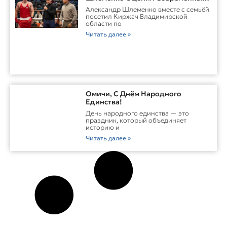
Заводы Холдинга «Русклимат» И
Александр Шлеменко вместе с семьёй
Перспективы ММА В Киржаче
посетил Киржач Владимирской
области по
Читать далее »
Омичи, С Днём Народного
Единства!
День народного единства — это
праздник, который объединяет
историю и
Читать далее »