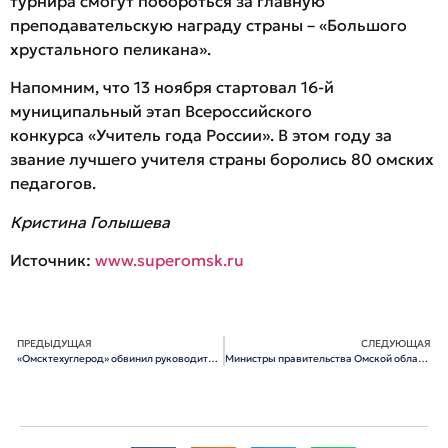
турнира смогут побороться за главную
преподавательскую награду страны – «Большого
хрустального пеликана».
Напомним, что 13 ноября стартовал 16-й
муниципальный этап Всероссийского
конкурса «Учитель года России». В этом году за
звание лучшего учителя страны боролись 80 омских
педагогов.
Кристина Голышева
Источник:
www.superomsk.ru
ПРЕДЫДУЩАЯ
СЛЕДУЮЩАЯ
«Омсктехуглерод» обвинил руководителя омского Росприроднадзора в безответственности и непрофессионализме
Министры правительства Омской области сдали по 20 тысяч рублей на благотворительный бал