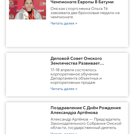
Чемпионате Европы В Батуми
Омская спортсменка Ольга Тё
завоевала две бронзовые медали на
чемпионате
Читать далее »
Деловой Совет Омского
Землячества Развивает
Практические Навыки Омских
17–18 апреля состоялось
Студентов Через Бизнес-
корпоративное обучение
Обучение
Департамента объектных и
корпоративных продаж
Читать далее »
Поздравление С Днём Рождения
Александра Артёмова
Александр Артёмов — Председатель
Законодательного Собрания Омской
области, государственный деятель
Читать далее »