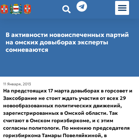
История земл
Омские истории
Люди Омска
Омские места в Москве
В активности новоиспеченных партий
на омских довыборах эксперты
сомневаются
11 Января, 2013
На предстоящих 17 марта довыборах в горсовет и
Заксобрание не стоит ждать участия от всех 29
новообразованных политических движений,
зарегистрированных в Омской области. Так
считают в Омском горизбиркоме, и с этим
согласны политологи. По мнению председателя
горизбиркома Тамары Повеляйкиной, в