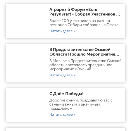
Аграрный Форум «Есть
Результат!» Собрал Участников Со
Всей Сибири В Омске
Более 400 участников из разных
регионов Сибири собрались в Омске
Читать далее »
В Представительстве Омской
Области Прошло Мероприятие
«Омский Тыл. Единство Народов
В Москве в Представительстве Омской
— Сила Победы»
области состоялось праздничное
мероприятие «Омский
Читать далее »
С Днём Победы!
Дорогие омичи, поздравляю вас с
самым важным и значимым
праздником
Читать далее »