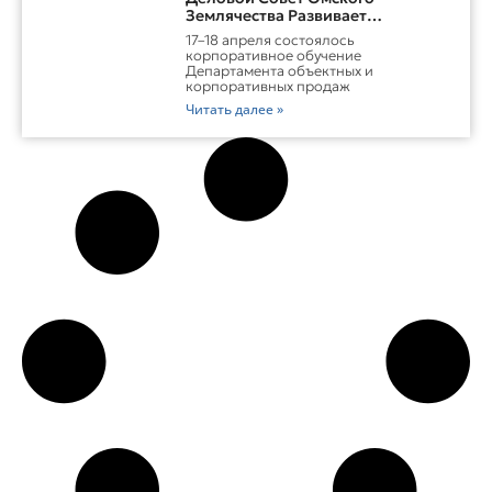
Землячества Развивает
Практические Навыки Омских
17–18 апреля состоялось
Студентов Через Бизнес-
корпоративное обучение
Обучение
Департамента объектных и
корпоративных продаж
Читать далее »