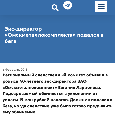
История земл
Омские истории
Люди Омска
Омские места в Москве
Экс-директор
«Омскметаллокомплекта» подался в
бега
6 Февраля, 2013
Региональный следственный комитет объявил в
розыск 40-летнего экс-директора ЗАО
«Омскметаллокомплект» Евгения Ларионова.
Подозреваемый обвиняется в уклонении от
уплаты 19 млн рублей налогов. Должник подался в
бега, когда следствие уже было готово предъявить
ему обвинение.