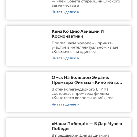
— член Совета старейшин Омского
землячества в
Читать далее »
Квиз Ко Дню Авиации И
Космонавтики
Приглашаем молодежь принять
участие в интеллектуальном квизе
«Космическая одиссея —
Читать далее »
Омск На Большом Экране:
Премьера Фильма «Кинотеатр
Воспоминаний»
В стенах легендарного ВГИКа
состоялась премьера фильма
«Кинотеатр воспоминаний», где
Читать далее »
«Наша Победа!» — В Дар Музею
Победы
В преддверии Дня защитника