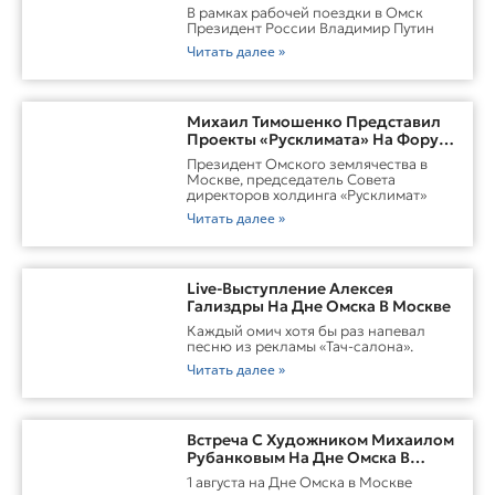
Виталием ХоценкоИсточник
В рамках рабочей поездки в Омск
Президент России Владимир Путин
Читать далее »
Михаил Тимошенко Представил
Проекты «Русклимата» На Форуме
России И Казахстана
Президент Омского землячества в
Москве, председатель Совета
директоров холдинга «Русклимат»
Читать далее »
Live-Выступление Алексея
Гализдры На Дне Омска В Москве
Каждый омич хотя бы раз напевал
песню из рекламы «Тач-салона».
Читать далее »
Встреча С Художником Михаилом
Рубанковым На Дне Омска В
Москве
1 августа на Дне Омска в Москве