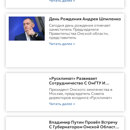
Читать далее »
День Рождения Андрея Шпиленко
Cегодня день рождения отмечает
заместитель Председателя
Правительства Омской области,
представитель
Читать далее »
«Русклимат» Развивает
Сотрудничество С ОмГТУ И
Участвует В Обновлении
Президент Омского землячества в
Городской Среды Омска
Москве, председатель Совета
директоров холдинга «Русклимат»
Читать далее »
Владимир Путин Провёл Встречу
С Губернатором Омской Области