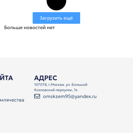
Загрузить ещё
Больше новостей нет
АЙТА
АДРЕС
107078, г.Москва. ул. Большой
Козловский переулок, 14
omskzem95@yandex.ru
млячества