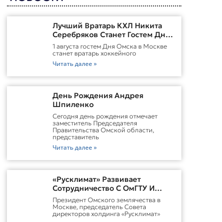
Лучший Вратарь КХЛ Никита
Серебряков Станет Гостем Дня
Омска В Москве
1 августа гостем Дня Омска в Москве
станет вратарь хоккейного
Читать далее »
День Рождения Андрея
Шпиленко
Cегодня день рождения отмечает
заместитель Председателя
Правительства Омской области,
представитель
Читать далее »
«Русклимат» Развивает
Сотрудничество С ОмГТУ И
Участвует В Обновлении
Президент Омского землячества в
Городской Среды Омска
Москве, председатель Совета
директоров холдинга «Русклимат»