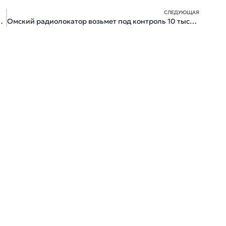
СЛЕДУЮЩАЯ
ировать футбольный клуб «Иртыш»
Омский радиолокатор возьмет под контроль 10 тысяч кв. километров