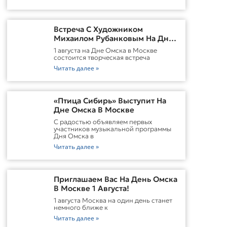
Встреча С Художником
Михаилом Рубанковым На Дне
Омска В Москве
1 августа на Дне Омска в Москве
состоится творческая встреча
Читать далее »
«Птица Сибирь» Выступит На
Дне Омска В Москве
С радостью объявляем первых
участников музыкальной программы
Дня Омска в
Читать далее »
Приглашаем Вас На День Омска
В Москве 1 Августа!
1 августа Москва на один день станет
немного ближе к
Читать далее »