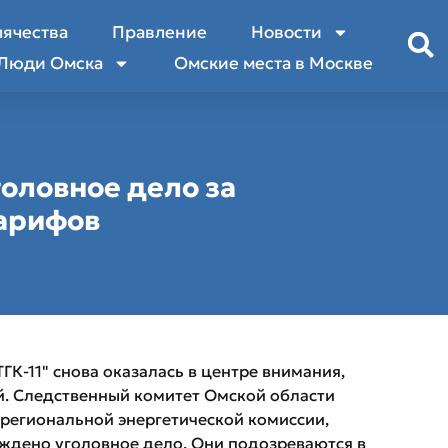
лячества
Правление
Новости
Люди Омска
Омские места в Москве
головное дело за
тарифов
ГК-11" снова оказалась в центре внимания,
ый. Следственный комитет Омской области
 региональной энергетической комиссии,
уждено уголовное дело. Они подозреваются в