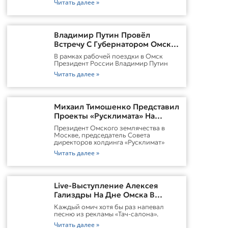
Читать далее »
Владимир Путин Провёл
Встречу С Губернатором Омской
Области Виталием
В рамках рабочей поездки в Омск
ХоценкоИсточник
Президент России Владимир Путин
Читать далее »
Михаил Тимошенко Представил
Проекты «Русклимата» На
Форуме России И Казахстана
Президент Омского землячества в
Москве, председатель Совета
директоров холдинга «Русклимат»
Читать далее »
Live-Выступление Алексея
Гализдры На Дне Омска В
Москве
Каждый омич хотя бы раз напевал
песню из рекламы «Тач-салона».
Читать далее »