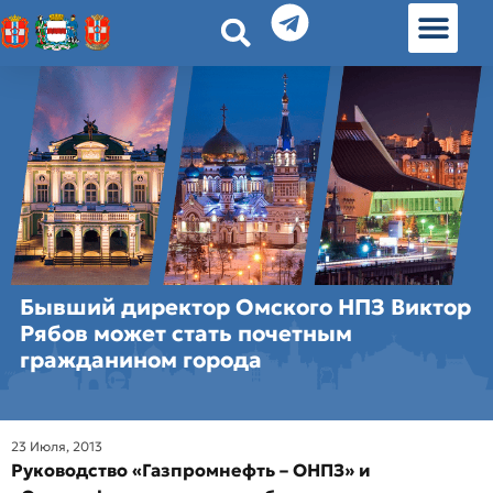
История земл
Омские истории
Люди Омска
Омские места в Москве
Бывший директор Омского НПЗ Виктор
Рябов может стать почетным
гражданином города
23 Июля, 2013
Руководство «Газпромнефть – ОНПЗ» и