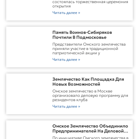
состоялась торжественная церемония
открытия
Читать далее »
Память Воинов-Сибиряков
Почтили В Подмосковье
Представители Омского землячества
приняли участие в традиционной
патриотической акции у
Читать далее »
Землячество Как Площадка Для
Новых Возможностей
Омское землячество в Москве
организовало деловую программу для
резидентов клуба
Читать далее »
Омское Землячество Объединило
Предпринимателей На Деловой
Встрече В Москве
По инициативе Омского землячества в