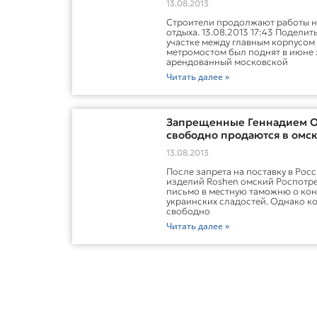
13.08.2013
Строители продолжают работы н
отдыха. 13.08.2013 17:43 Подели
участке между главным корпусом
метромостом был поднят в июне э
арендованный московской
Читать далее »
Запрещенные Геннадием 
свободно продаются в омс
13.08.2013
После запрета на поставку в Рос
изделий Roshen омский Роспотр
письмо в местную таможню о ко
украинских сладостей. Однако к
свободно
Читать далее »