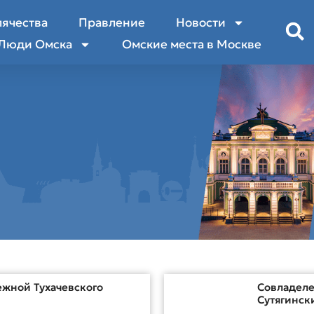
лячества
Правление
Новости
Люди Омска
Омские места в Москве
ежной Тухачевского
Совладеле
Сутягинск