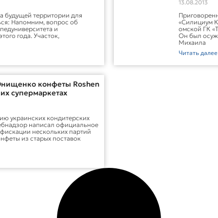
13.08.2013
а будущей территории для
Приговорен
ться: Напомним, вопрос об
«Силициум К
 педуниверситета и
омской ГК «
того года. Участок,
Он был осуж
Михаила
Читать далее
Онищенко конфеты Roshen
ких супермаркетах
сию украинских кондитерских
ебнадзор написал официальное
нфискации нескольких партий
онфеты из старых поставок