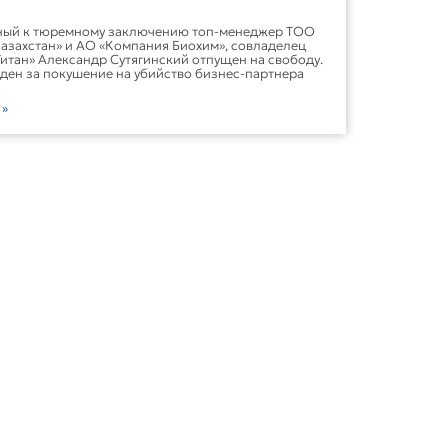
ный к тюремному заключению топ-менеджер ТОО
азахстан» и АО «Компания Биохим», совладелец
Титан» Александр Cутягинский отпущен на свободу.
ден за покушение на убийство бизнес-партнера
 »