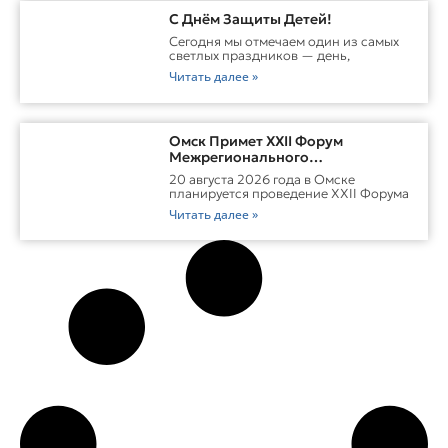
С Днём Защиты Детей!
Сегодня мы отмечаем один из самых
светлых праздников — день,
Читать далее »
Омск Примет XXII Форум
Межрегионального
Сотрудничества России И
20 августа 2026 года в Омске
Казахстана
планируется проведение XXII Форума
Читать далее »