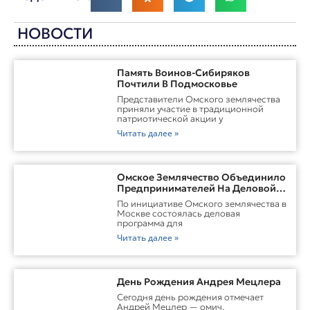
НОВОСТИ
Память Воинов-Сибиряков
Почтили В Подмосковье
Представители Омского землячества
приняли участие в традиционной
патриотической акции у
Читать далее »
Омское Землячество Объединило
Предпринимателей На Деловой
Встрече В Москве
По инициативе Омского землячества в
Москве состоялась деловая
программа для
Читать далее »
День Рождения Андрея Мецлера
Сегодня день рождения отмечает
Андрей Мецлер — омич,