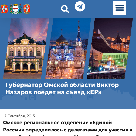
История земл
Омские истории
Люди Омска
Омские места в Москве
Губернатор Омской области Виктор
Назаров поедет на съезд «ЕР»
17 Сентября, 2013
Омское региональное отделение «Единой
России» определилось с делегатами для участия в