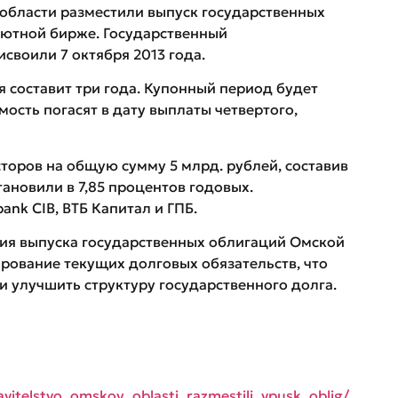
 области разместили выпуск государственных
ютной бирже. Государственный
воили 7 октября 2013 года.
 составит три года. Купонный период будет
ость погасят в дату выплаты четвертого,
торов на общую сумму 5 млрд. рублей, составив
тановили в 7,85 процентов годовых.
nk CIB, ВТБ Капитал и ГПБ.
ия выпуска государственных облигаций Омской
рование текущих долговых обязательств, что
и улучшить структуру государственного долга.
vitelstvo_omskoy_oblasti_razmestili_vpusk_oblig/