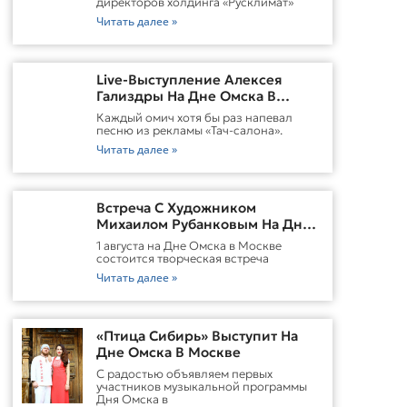
директоров холдинга «Русклимат»
Читать далее »
Live-Выступление Алексея
Гализдры На Дне Омска В
Москве
Каждый омич хотя бы раз напевал
песню из рекламы «Тач-салона».
Читать далее »
Встреча С Художником
Михаилом Рубанковым На Дне
Омска В Москве
1 августа на Дне Омска в Москве
состоится творческая встреча
Читать далее »
«Птица Сибирь» Выступит На
Дне Омска В Москве
С радостью объявляем первых
участников музыкальной программы
Дня Омска в