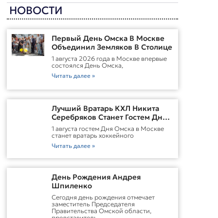
НОВОСТИ
Первый День Омска В Москве
Объединил Земляков В Столице
1 августа 2026 года в Москве впервые
состоялся День Омска,
Читать далее »
Лучший Вратарь КХЛ Никита
Серебряков Станет Гостем Дня
Омска В Москве
1 августа гостем Дня Омска в Москве
станет вратарь хоккейного
Читать далее »
День Рождения Андрея
Шпиленко
Cегодня день рождения отмечает
заместитель Председателя
Правительства Омской области,
представитель