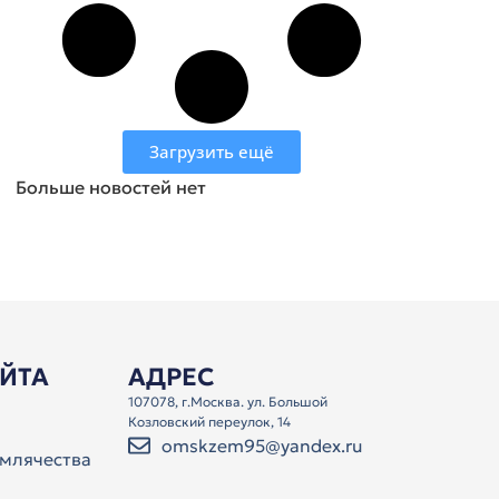
Загрузить ещё
Больше новостей нет
АЙТА
АДРЕС
107078, г.Москва. ул. Большой
Козловский переулок, 14
omskzem95@yandex.ru
млячества