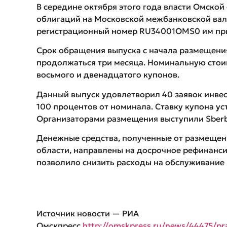
В середине октября этого года власти Омской
облигаций на Московской межбанковской вал
регистрационный номер RU34001OMS0 им прис
Срок обращения выпуска с начала размещения
продолжаться три месяца. Номинальную стоим
восьмого и двенадцатого купонов.
Данный выпуск удовлетворил 40 заявок инвес
100 процентов от номинала. Ставку купона ус
Организаторами размещения выступили Sberba
Денежные средства, полученные от размещен
области, направлены на досрочное рефинанси
позволило снизить расходы на обслуживание 
Источник новости — РИА
Омскпресс
http://omskpress.ru/news/44475/pra