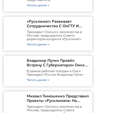
Читать далее »
«Русклимат» Развивает
Сотрудничество С ОмГТУ И
Участвует В Обновлении
Президент Омского землячества в
Городской Среды Омска
Москве, председатель Совета
директоров холдинга «Русклимат»
Читать далее »
Владимир Путин Провёл
Встречу С Губернатором Омской
Области Виталием
В рамках рабочей поездки в Омск
ХоценкоИсточник
Президент России Владимир Путин
Читать далее »
Михаил Тимошенко Представил
Проекты «Русклимата» На
Форуме России И Казахстана
Президент Омского землячества в
Москве, председатель Совета