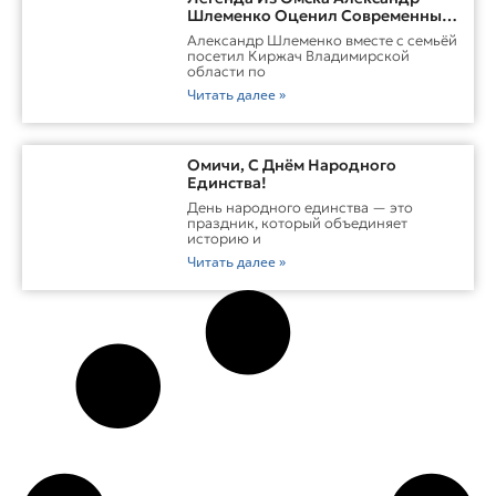
Шлеменко Оценил Современные
Заводы Холдинга «Русклимат» И
Александр Шлеменко вместе с семьёй
Перспективы ММА В Киржаче
посетил Киржач Владимирской
области по
Читать далее »
Омичи, С Днём Народного
Единства!
День народного единства — это
праздник, который объединяет
историю и
Читать далее »