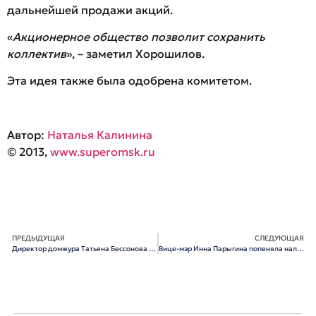
дальнейшей продажи акций.
«
Акционерное общество позволит сохранить
коллектив
», – заметил Хорошилов.
Эта идея также была одобрена комитетом.
Автор:
Наталья Калинина
© 2013,
www.superomsk.ru
ПРЕДЫДУЩАЯ
СЛЕДУЮЩАЯ
Директор домжура Татьяна Бессонова переходит на работу к Синюгину
Вице-мэр Инна Парыгина попеняла налоговикам на плохую собираемость доходов в омский бюджет