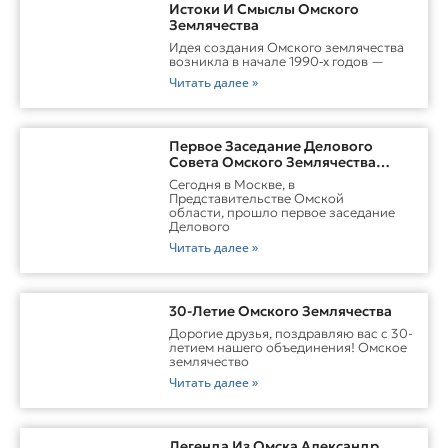
Истоки И Смыслы Омского
Землячества
Идея создания Омского землячества
возникла в начале 1990‑х годов —
Читать далее »
Первое Заседание Делового
Совета Омского Землячества
Прошло С Участием Губернатора
Сегодня в Москве, в
Омской Области
Представительстве Омской
области, прошло первое заседание
Делового
Читать далее »
30-Летие Омского Землячества
Дорогие друзья, поздравляю вас с 30-
летием нашего объединения! Омское
землячество
Читать далее »
Легенда Из Омска Александр