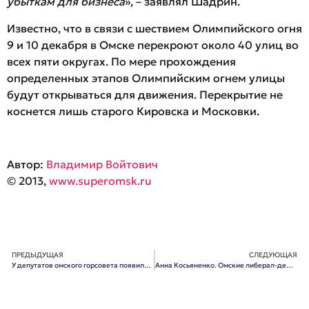
убыткам для бизнеса
», – заявлял Шадрин.
Известно, что в связи с шествием Олимпийского огня
9 и 10 декабря в Омске перекроют около 40 улиц во
всех пяти округах. По мере прохождения
определенных этапов Олимпийским огнем улицы
будут открываться для движения. Перекрытие не
коснется лишь старого Кировска и Московки.
Автор:
Владимир Войтович
© 2013,
www.superomsk.ru
ПРЕДЫДУЩАЯ
СЛЕДУЮЩАЯ
У депутатов омского горсовета появилось 40 «младших братьев»
Анна Косьяненко. Омские либерал-демократы предложили Назарову поступиться своим имиджем в пользу многодетных семей