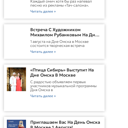
Каждый омич хотя бы раз напевал
песню из рекламы «Тач-салона».
Читать далее »
Встреча С Художником
Михаилом Рубанковым На Дне
Омска В Москве
1 августа на Дне Омска в Москве
состоится творческая встреча
Читать далее »
«Птица Сибирь» Выступит На
Дне Омска В Москве
С радостью объявляем первых
участников музыкальной программы
Дня Омска в
Читать далее »
Приглашаем Вас На День Омска
В Москве 1 Августа!