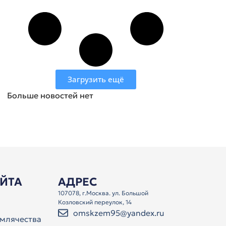
Загрузить ещё
Больше новостей нет
АЙТА
АДРЕС
107078, г.Москва. ул. Большой
Козловский переулок, 14
omskzem95@yandex.ru
млячества