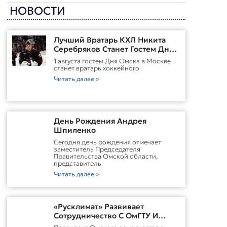
НОВОСТИ
Лучший Вратарь КХЛ Никита
Серебряков Станет Гостем Дня
Омска В Москве
1 августа гостем Дня Омска в Москве
станет вратарь хоккейного
Читать далее »
День Рождения Андрея
Шпиленко
Cегодня день рождения отмечает
заместитель Председателя
Правительства Омской области,
представитель
Читать далее »
«Русклимат» Развивает
Сотрудничество С ОмГТУ И
Участвует В Обновлении