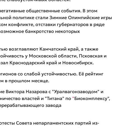
негативные общественные события. В этом
ьной политике стали Зимние Олимпийские игры
ком конфликте, отставки губернаторов в ряде
возможное банкротство некоторых
тью возглавляют Камчатский край, а также
тойчивость у Московской области, Псковская и
азал Краснодарский край и Новосибирск.
егионов со слабой устойчивостью. Её рейтинг
чем в прошлом месяце.
ие
Виктора Назарова с "Уралвагонзаводом" и
ичество властей и "Титана" по
"
Биокомплексу",
перерабатывающего завода
отесты Совета непарламентских партий из-