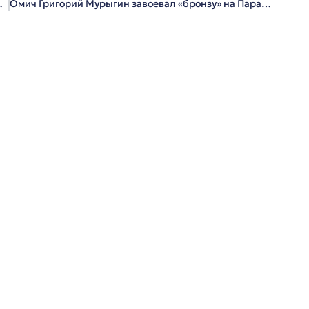
1 миллион рублей
Омич Григорий Мурыгин завоевал «бронзу» на Паралимпиаде в Сочи