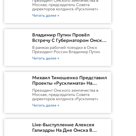
Президент Омского землячества в
Городской Среды Омска
Москве, председатель Совета
директоров холдинга «Русклимат»
Читать далее »
Владимир Путин Провёл
Встречу С Губернатором Омской
Области Виталием
В рамках рабочей поездки в Омск
ХоценкоИсточник
Президент России Владимир Путин
Читать далее »
Михаил Тимошенко Представил
Проекты «Русклимата» На
Форуме России И Казахстана
Президент Омского землячества в
Москве, председатель Совета
директоров холдинга «Русклимат»
Читать далее »
Live-Выступление Алексея
Гализдры На Дне Омска В
Москве