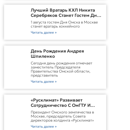
Лучший Вратарь КХЛ Никита
Серебряков Станет Гостем Дня
Омска В Москве
1 августа гостем Дня Омска в Москве
станет вратарь хоккейного
Читать далее »
День Рождения Андрея
Шпиленко
Cегодня день рождения отмечает
заместитель Председателя
Правительства Омской области,
представитель
Читать далее »
«Русклимат» Развивает
Сотрудничество С ОмГТУ И
Участвует В Обновлении
Президент Омского землячества в
Городской Среды Омска
Москве, председатель Совета
директоров холдинга «Русклимат»
Читать далее »