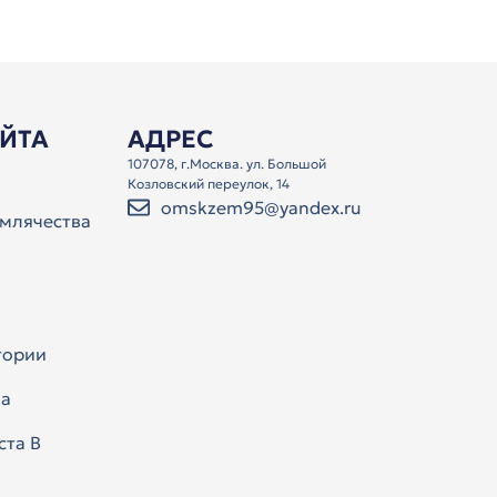
АЙТА
АДРЕС
107078, г.Москва. ул. Большой
Козловский переулок, 14
omskzem95@yandex.ru
млячества
тории
а
ста В