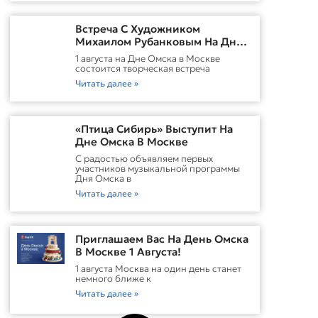
Встреча С Художником
Михаилом Рубанковым На Дне
Омска В Москве
1 августа на Дне Омска в Москве
состоится творческая встреча
Читать далее »
«Птица Сибирь» Выступит На
Дне Омска В Москве
С радостью объявляем первых
участников музыкальной программы
Дня Омска в
Читать далее »
Приглашаем Вас На День Омска
В Москве 1 Августа!
1 августа Москва на один день станет
немного ближе к
Читать далее »