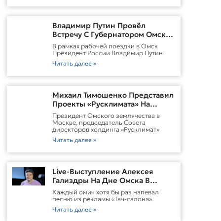
Владимир Путин Провёл
Встречу С Губернатором Омской
Области Виталием
В рамках рабочей поездки в Омск
ХоценкоИсточник
Президент России Владимир Путин
Читать далее »
Михаил Тимошенко Представил
Проекты «Русклимата» На
Форуме России И Казахстана
Президент Омского землячества в
Москве, председатель Совета
директоров холдинга «Русклимат»
Читать далее »
Live-Выступление Алексея
Гализдры На Дне Омска В
Москве
Каждый омич хотя бы раз напевал
песню из рекламы «Тач-салона».
Читать далее »