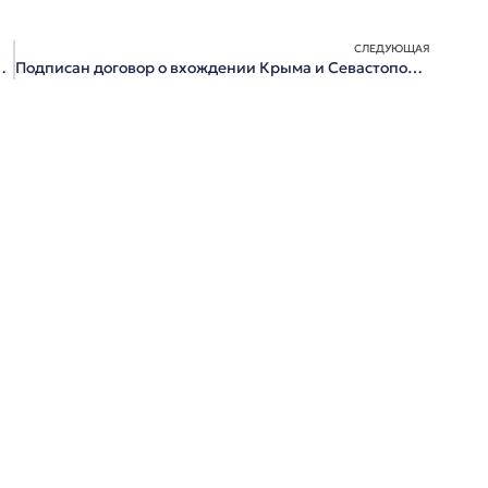
СЛЕДУЮЩАЯ
я ответственность и быть щитом у губернатора».
Подписан договор о вхождении Крыма и Севастополя в состав России