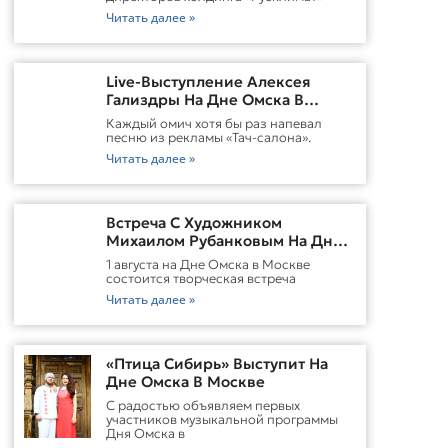
Читать далее »
Live-Выступление Алексея
Гализдры На Дне Омска В
Москве
Каждый омич хотя бы раз напевал
песню из рекламы «Тач-салона».
Читать далее »
Встреча С Художником
Михаилом Рубанковым На Дне
Омска В Москве
1 августа на Дне Омска в Москве
состоится творческая встреча
Читать далее »
«Птица Сибирь» Выступит На
Дне Омска В Москве
С радостью объявляем первых
участников музыкальной программы
Дня Омска в