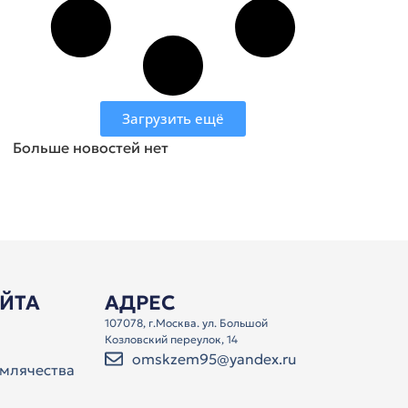
Загрузить ещё
Больше новостей нет
АЙТА
АДРЕС
107078, г.Москва. ул. Большой
Козловский переулок, 14
omskzem95@yandex.ru
млячества