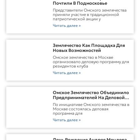
Почтили В Подмосковье
Представители Омского землячества
приняли участие в традиционной
патриотической акции у
Читать далее »
Землячество Как Площадка Для
Новых Возможностей
Омское землячество в Москве
организовало деловую программу для
резидентов клуба
Читать далее »
Омское Землячество Объединило
Предпринимателей На Деловой
Встрече В Москве
По инициативе Омского землячества в
Москве состоялась деловая
программа для
Читать далее »
День Рождения Андрея Мецлера