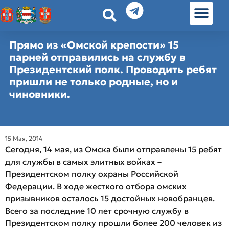
История земл
Омские истории
Люди Омска
Омские места в Москве
Прямо из «Омской крепости» 15
парней отправились на службу в
Президентский полк. Проводить ребят
пришли не только родные, но и
чиновники.
15 Мая, 2014
Сегодня, 14 мая, из Омска были отправлены 15 ребят
для службы в самых элитных войках –
Президентском полку охраны Российской
Федерации. В ходе жесткого отбора омских
призывников осталось 15 достойных новобранцев.
Всего за последние 10 лет срочную службу в
Президентском полку прошли более 200 человек из