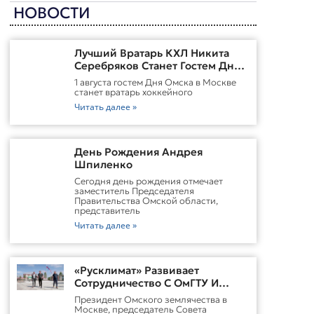
НОВОСТИ
Лучший Вратарь КХЛ Никита
Серебряков Станет Гостем Дня
Омска В Москве
1 августа гостем Дня Омска в Москве
станет вратарь хоккейного
Читать далее »
День Рождения Андрея
Шпиленко
Cегодня день рождения отмечает
заместитель Председателя
Правительства Омской области,
представитель
Читать далее »
«Русклимат» Развивает
Сотрудничество С ОмГТУ И
Участвует В Обновлении
Президент Омского землячества в
Городской Среды Омска
Москве, председатель Совета