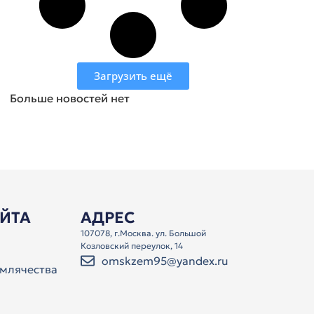
Загрузить ещё
Больше новостей нет
АЙТА
АДРЕС
107078, г.Москва. ул. Большой
Козловский переулок, 14
omskzem95@yandex.ru
млячества