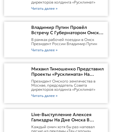
директоров холдинга «Русклимат»
Читать далее »
Владимир Путин Провёл
Встречу С Губернатором Омской
Области Виталием
В рамках рабочей поездки в Омск
ХоценкоИсточник
Президент России Владимир Путин
Читать далее »
Михаил Тимошенко Представил
Проекты «Русклимата» На
Форуме России И Казахстана
Президент Омского землячества в
Москве, председатель Совета
директоров холдинга «Русклимат»
Читать далее »
Live-Выступление Алексея
Гализдры На Дне Омска В
Москве
Каждый омич хотя бы раз напевал
песню из рекламы «Тач-салона».