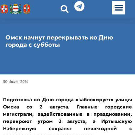
История земл
Омские истории
Люди Омска
Омские места в Москве
Омск начнут перекрывать ко Дню
города с субботы
30 Июля, 2014
Подготовка ко Дню города «заблокирует» улицы
Омска со 2 августа. Главные городские
магистрали, задействованные в праздновании,
перекроют утром 3 августа, а Иртышскую
Набережную сохранят пешеходной с