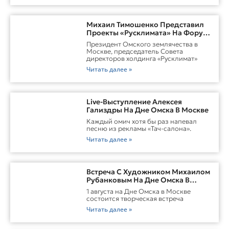
Михаил Тимошенко Представил
Проекты «Русклимата» На Форуме
России И Казахстана
Президент Омского землячества в
Москве, председатель Совета
директоров холдинга «Русклимат»
Читать далее »
Live-Выступление Алексея
Гализдры На Дне Омска В Москве
Каждый омич хотя бы раз напевал
песню из рекламы «Тач-салона».
Читать далее »
Встреча С Художником Михаилом
Рубанковым На Дне Омска В
Москве
1 августа на Дне Омска в Москве
состоится творческая встреча
Читать далее »