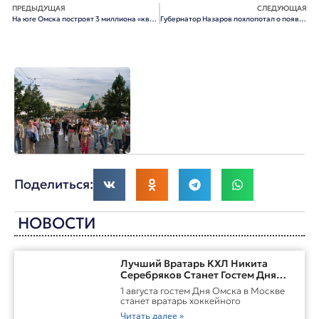
ПРЕДЫДУЩАЯ
СЛЕДУЮЩАЯ
На юге Омска построят 3 миллиона «квадратов» доступного жилья
Губернатор Назаров похлопотал о появлении в Омске белорусских лифтов
Поделиться:
НОВОСТИ
Лучший Вратарь КХЛ Никита
Серебряков Станет Гостем Дня
Омска В Москве
1 августа гостем Дня Омска в Москве
станет вратарь хоккейного
Читать далее »