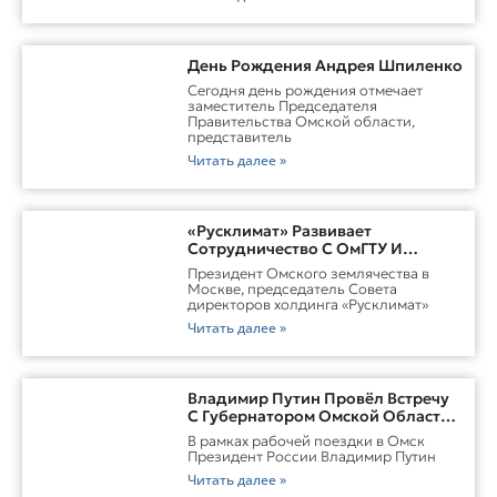
День Рождения Андрея Шпиленко
Cегодня день рождения отмечает
заместитель Председателя
Правительства Омской области,
представитель
Читать далее »
«Русклимат» Развивает
Сотрудничество С ОмГТУ И
Участвует В Обновлении
Президент Омского землячества в
Городской Среды Омска
Москве, председатель Совета
директоров холдинга «Русклимат»
Читать далее »
Владимир Путин Провёл Встречу
С Губернатором Омской Области
Виталием ХоценкоИсточник
В рамках рабочей поездки в Омск
Президент России Владимир Путин
Читать далее »