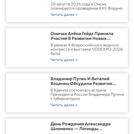
Сотрудничества России И
20 августа 2026 года в Омске
Казахстана
планируется проведение XXII Форума
Читать далее »
Омичка Алёна Гейдт Приняла
Участие В Развитии Новых
Карьерных Моделей Для Водной
В рамках X Всероссийского водного
Отрасли России
конгресса и выставки VODEXPO-2026
было
Читать далее »
Владимир Путин И Виталий
Хоценко Обсудили Развитие
Омской Области
В Кремле состоялась встреча
Президента России Владимира Путина
с губернатором
Читать далее »
День Рождения Александра
Шлеменко — Легенды
Российского ММА