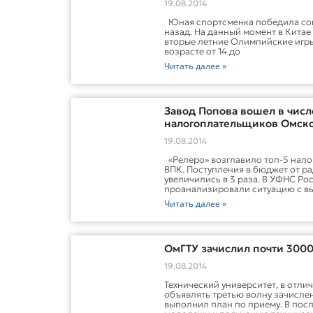
19.08.2014
Юная спортсменка победила соп
назад. На данный момент в Китае
вторые летние Олимпийские игр
возрасте от 14 до
Читать далее »
Завод Попова вошел в чис
налогоплательщиков Омско
19.08.2014
«Релеро» возглавило топ-5 нал
ВПК. Поступления в бюджет от р
увеличились в 3 раза. В УФНС Ро
проанализировали ситуацию с в
Читать далее »
ОмГТУ зачислил почти 3000
19.08.2014
Технический университет, в отличи
объявлять третью волну зачислен
выполнил план по приему. В посл