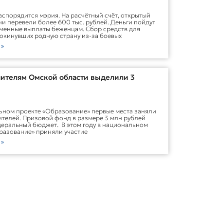
спорядится мэрия. На расчётный счёт, открытый
чи перевели более 600 тыс. рублей. Деньги пойдут
менные выплаты беженцам. Сбор средств для
покинувших родную страну из-за боевых
 »
ителям Омской области выделили 3
ном проекте «Образование» первые места заняли
чителей. Призовой фонд в размере 3 млн рублей
еральный бюджет. В этом году в национальном
разование» приняли участие
 »