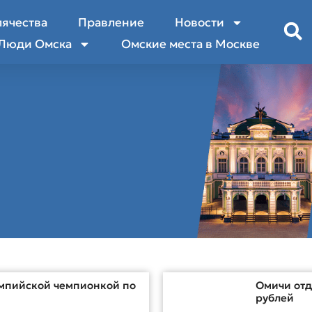
лячества
Правление
Новости
Люди Омска
Омские места в Москве
импийской чемпионкой по
Омичи отд
рублей