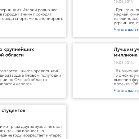
19.08.2014
ерницу из Италии ровно час
Деньгами ра
 в городе Нанкин проходят
мэрией, оми
ы среди спортсменов-юниоров в
на единовре
украинцев, 
Читать далее
ло крупнейших
Лучшим уч
й области
миллиона
19.08.2014
огоплательщиков предприятий
В националь
адиозавода в первом полугодии
15 омских у
ссии по Омской области
выделил фед
ыплатой налогов
проекте «Об
Читать далее
 студентов
е от ряда других вузов, не стал
ия, так как полностью
едние годы возрастает интерес