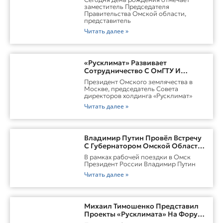
заместитель Председателя
Правительства Омской области,
представитель
Читать далее »
«Русклимат» Развивает
Сотрудничество С ОмГТУ И
Участвует В Обновлении
Президент Омского землячества в
Городской Среды Омска
Москве, председатель Совета
директоров холдинга «Русклимат»
Читать далее »
Владимир Путин Провёл Встречу
С Губернатором Омской Области
Виталием ХоценкоИсточник
В рамках рабочей поездки в Омск
Президент России Владимир Путин
Читать далее »
Михаил Тимошенко Представил
Проекты «Русклимата» На Форуме
России И Казахстана