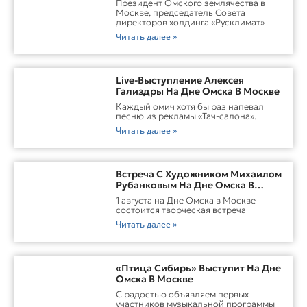
Президент Омского землячества в
Москве, председатель Совета
директоров холдинга «Русклимат»
Читать далее »
Live-Выступление Алексея
Гализдры На Дне Омска В Москве
Каждый омич хотя бы раз напевал
песню из рекламы «Тач-салона».
Читать далее »
Встреча С Художником Михаилом
Рубанковым На Дне Омска В
Москве
1 августа на Дне Омска в Москве
состоится творческая встреча
Читать далее »
«Птица Сибирь» Выступит На Дне
Омска В Москве
С радостью объявляем первых
участников музыкальной программы