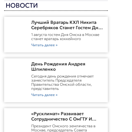
НОВОСТИ
Лучший Вратарь КХЛ Никита
Серебряков Станет Гостем Дня
Омска В Москве
1 августа гостем Дня Омска в Москве
станет вратарь хоккейного
Читать далее »
День Рождения Андрея
Шпиленко
Cегодня день рождения отмечает
заместитель Председателя
Правительства Омской области,
представитель
Читать далее »
«Русклимат» Развивает
Сотрудничество С ОмГТУ И
Участвует В Обновлении
Президент Омского землячества в
Городской Среды Омска
Москве, председатель Совета