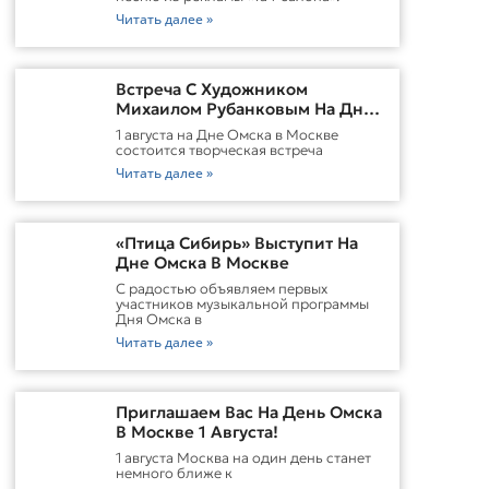
Читать далее »
Встреча С Художником
Михаилом Рубанковым На Дне
Омска В Москве
1 августа на Дне Омска в Москве
состоится творческая встреча
Читать далее »
«Птица Сибирь» Выступит На
Дне Омска В Москве
С радостью объявляем первых
участников музыкальной программы
Дня Омска в
Читать далее »
Приглашаем Вас На День Омска
В Москве 1 Августа!
1 августа Москва на один день станет
немного ближе к