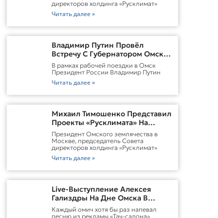
директоров холдинга «Русклимат»
Читать далее »
Владимир Путин Провёл
Встречу С Губернатором Омской
Области Виталием
В рамках рабочей поездки в Омск
ХоценкоИсточник
Президент России Владимир Путин
Читать далее »
Михаил Тимошенко Представил
Проекты «Русклимата» На
Форуме России И Казахстана
Президент Омского землячества в
Москве, председатель Совета
директоров холдинга «Русклимат»
Читать далее »
Live-Выступление Алексея
Гализдры На Дне Омска В
Москве
Каждый омич хотя бы раз напевал
песню из рекламы «Тач-салона».