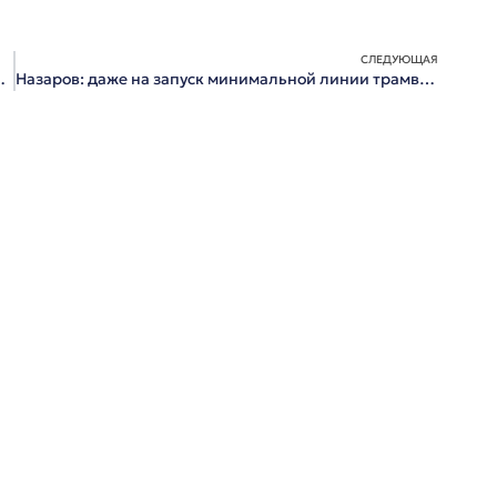
СЛЕДУЮЩАЯ
о предвыборный штаб
Назаров: даже на запуск минимальной линии трамвая не хватает 5-6 миллиардов