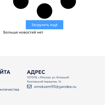
Загрузить ещё
Больше новостей нет
АЙТА
АДРЕС
107078, г.Москва. ул. Большой
Козловский переулок, 14
omskzem95@yandex.ru
млячества