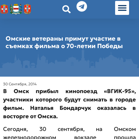
История земл
Омские истории
Люди Омска
Омские места в Москве
Омские ветераны примут участие в
съемках фильма о 70-летии Победы
30 Сентября, 2014
В Омск прибыл кинопоезд «ВГИК-95»,
участники которого будут снимать в городе
фильм. Наталья Бондарчук оказалась в
восторге от Омска.
Сегодня, 30 сентября, на Омском
железнодорожном вокзале прошла