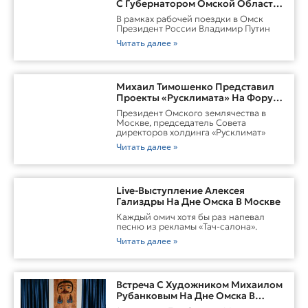
С Губернатором Омской Области
Виталием ХоценкоИсточник
В рамках рабочей поездки в Омск
Президент России Владимир Путин
Читать далее »
Михаил Тимошенко Представил
Проекты «Русклимата» На Форуме
России И Казахстана
Президент Омского землячества в
Москве, председатель Совета
директоров холдинга «Русклимат»
Читать далее »
Live-Выступление Алексея
Гализдры На Дне Омска В Москве
Каждый омич хотя бы раз напевал
песню из рекламы «Тач-салона».
Читать далее »
Встреча С Художником Михаилом
Рубанковым На Дне Омска В
Москве