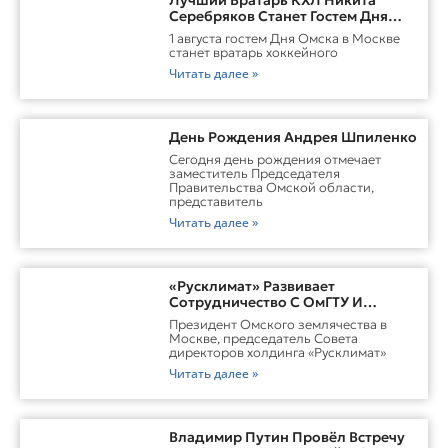
Серебряков Станет Гостем Дня
Омска В Москве
1 августа гостем Дня Омска в Москве
станет вратарь хоккейного
Читать далее »
День Рождения Андрея Шпиленко
Cегодня день рождения отмечает
заместитель Председателя
Правительства Омской области,
представитель
Читать далее »
«Русклимат» Развивает
Сотрудничество С ОмГТУ И
Участвует В Обновлении
Президент Омского землячества в
Городской Среды Омска
Москве, председатель Совета
директоров холдинга «Русклимат»
Читать далее »
Владимир Путин Провёл Встречу