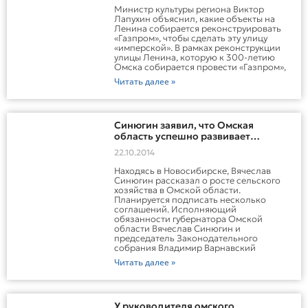
Министр культуры региона Виктор
Лапухин объяснил, какие объекты на
Ленина собирается реконструировать
«Газпром», чтобы сделать эту улицу
«имперской». В рамках реконструкции
улицы Ленина, которую к 300-летию
Омска собирается провести «Газпром»,
Читать далее »
Синюгин заявил, что Омская
область успешно развивает
сельское хозяйство
22.10.2014
Находясь в Новосибирске, Вячеслав
Синюгин рассказал о росте сельского
хозяйства в Омской области.
Планируется подписать несколько
соглашений. Исполняющий
обязанности губернатора Омской
области Вячеслав Синюгин и
председатель Законодательного
собрания Владимир Варнавский
Читать далее »
У руководителя омского