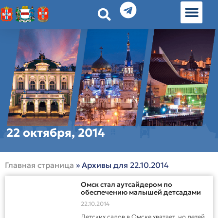
История земл
Омские истории
Люди Омска
Омские места в Москве
22 октября, 2014
Главная страница
»
Архивы для 22.10.2014
Омск стал аутсайдером по
обеспечению малышей детсадами
22.10.2014
Детских садов в Омске хватает, но детей