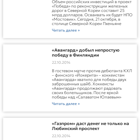
Объем российских инвестиций в проект
«Победа» по реконструкции железных
дорог в Северной Кореи составит 25
млрд долларов. Осваивать их будет НПО
«Мостовик». Сегодня, 21 октября, в
столице Северной Кореи Пхеньяне
Читать далее »
«Авангард» добыл непростую
победу в Финляндии
22.10.2014
В гостевом матче против дебютанта КХЛ
– финского «Йокерита» – хоккеистам
«Авангарда» хватило для победы двух
заброшенных шайб. Хоккеисты
«Авангарда» продолжают радовать
своих болельщиков. После яркой
победы над «Салаватом Юлаевым»
Читать далее »
«Газпром» даст денег не только на
Любинский проспект
22.10.2014