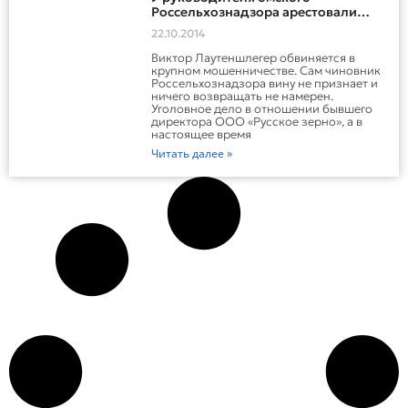
Россельхознадзора арестовали
имущество
22.10.2014
Виктор Лаутеншлегер обвиняется в
крупном мошенничестве. Сам чиновник
Россельхознадзора вину не признает и
ничего возвращать не намерен.
Уголовное дело в отношении бывшего
директора ООО «Русское зерно», а в
настоящее время
Читать далее »