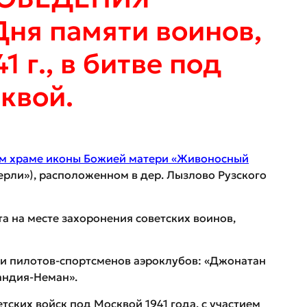
Дня памяти воинов,
1 г., в битве под
квой.
м храме иконы Божией матери «Живоносный
ерли»), расположенном в дер. Лызлово Рузского
а на месте захоронения советских воинов,
и пилотов-спортсменов аэроклубов: «Джонатан
андия-Неман».
тских войск под Москвой 1941 года, с участием