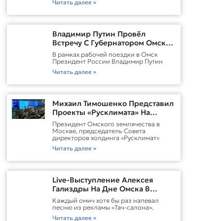
Читать далее »
Владимир Путин Провёл
Встречу С Губернатором Омской
Области Виталием
В рамках рабочей поездки в Омск
ХоценкоИсточник
Президент России Владимир Путин
Читать далее »
Михаил Тимошенко Представил
Проекты «Русклимата» На
Форуме России И Казахстана
Президент Омского землячества в
Москве, председатель Совета
директоров холдинга «Русклимат»
Читать далее »
Live-Выступление Алексея
Гализдры На Дне Омска В
Москве
Каждый омич хотя бы раз напевал
песню из рекламы «Тач-салона».
Читать далее »