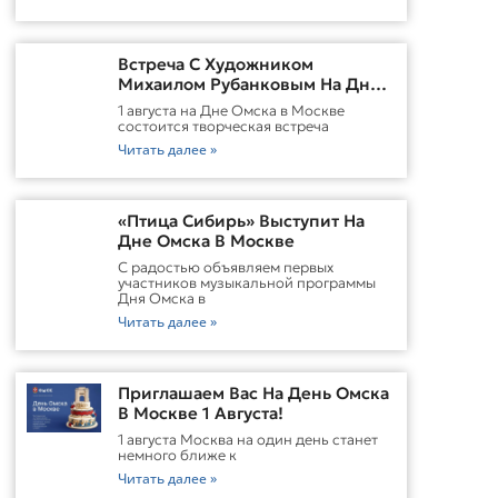
Встреча С Художником
Михаилом Рубанковым На Дне
Омска В Москве
1 августа на Дне Омска в Москве
состоится творческая встреча
Читать далее »
«Птица Сибирь» Выступит На
Дне Омска В Москве
С радостью объявляем первых
участников музыкальной программы
Дня Омска в
Читать далее »
Приглашаем Вас На День Омска
В Москве 1 Августа!
1 августа Москва на один день станет
немного ближе к
Читать далее »