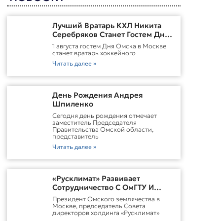
Лучший Вратарь КХЛ Никита
Серебряков Станет Гостем Дня
Омска В Москве
1 августа гостем Дня Омска в Москве
станет вратарь хоккейного
Читать далее »
День Рождения Андрея
Шпиленко
Cегодня день рождения отмечает
заместитель Председателя
Правительства Омской области,
представитель
Читать далее »
«Русклимат» Развивает
Сотрудничество С ОмГТУ И
Участвует В Обновлении
Президент Омского землячества в
Городской Среды Омска
Москве, председатель Совета
директоров холдинга «Русклимат»