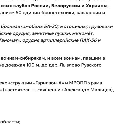
ских клубов России, Белоруссии и Украины
,
ованием 50 единиц бронетехники, кавалерии и
-38; бронеавтомобиль БА-20; мотоциклы; грузовики
йские орудия, зенитные пушки, миномёт.
Р «Ганомаг», орудия артиллерийские ПАК-36 и
воинам-сибирякам, и всем воинам, павшим в
не доезжая 100 м. до дер. Лызлово Рузского
еконструкции «Гарнизон-А» и МРОПП храма
 (настоятель — священник Александр Мальцев),
;
 области;