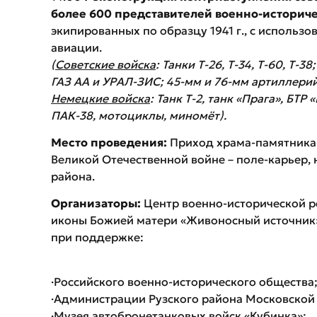
более 600 представителей военно-историче
экипированных по образцу 1941 г., с использ
авиации.
(
Советские войска
: Танки Т-26, Т-34, Т-60, Т
ГАЗ АА и УРАЛ-ЗИС; 45-мм и 76-мм артиллери
Немецкие войска
: Танк Т-2, танк «Прага», БТ
ПАК-38, мотоциклы, миномёт).
Место проведения:
Приход храма-памятника 
Великой Отечественной войне – поле-карьер, 
района.
Организаторы:
Центр военно-исторической р
иконы Божией матери «Живоносный источник»
при поддержке:
·Российского военно-исторического общества
​·Администрации Рузского района Московской
​·Музея автобронетанковых войск «Кубинка»;