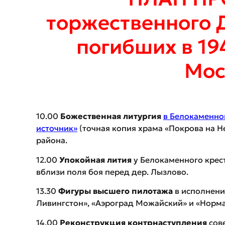
торжественного 
погибших в 194
Мос
10.00
Божественная литургия
в Белокаменно
источник»
(точная копия храма «Покрова на Н
района.
12.00
Упокойная лития
у Белокаменного крест
вблизи поля боя перед дер. Лызлово.
13.30
Фигуры высшего пилотажа
в исполнени
Ливингстон», «Аэроград Можайский» и «Норм
14.00
Реконструкция контрнаступления
сове