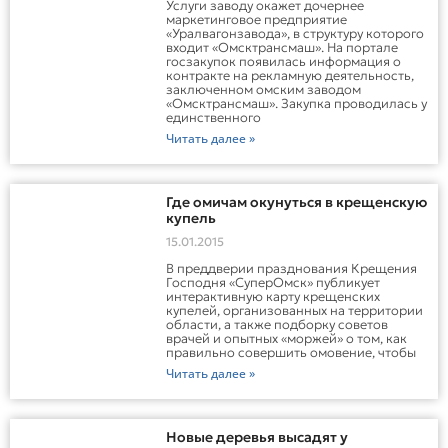
Услуги заводу окажет дочернее
маркетинговое предприятие
«Уралвагонзавода», в структуру которого
входит «Омсктрансмаш». На портале
госзакупок появилась информация о
контракте на рекламную деятельность,
заключенном омским заводом
«Омсктрансмаш». Закупка проводилась у
единственного
Читать далее »
Где омичам окунуться в крещенскую
купель
15.01.2015
В преддверии празднования Крещения
Господня «СуперОмск» публикует
интерактивную карту крещенских
купелей, организованных на территории
области, а также подборку советов
врачей и опытных «моржей» о том, как
правильно совершить омовение, чтобы
Читать далее »
Новые деревья высадят у