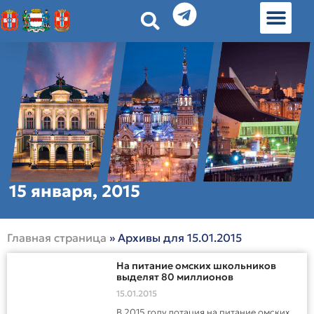
История земл
Омские истории
Люди Омска
Омские места в Москве
15 января, 2015
Главная страница
»
Архивы для 15.01.2015
На питание омских школьников
выделят 80 миллионов
15.01.2015
В 2015 году дотация на питание омских