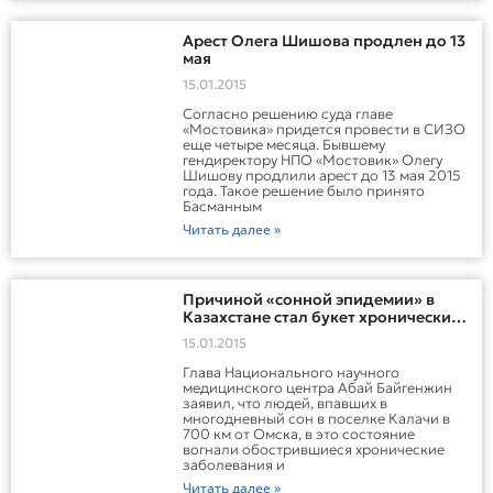
Арест Олега Шишова продлен до 13
мая
15.01.2015
Согласно решению суда главе
«Мостовика» придется провести в СИЗО
еще четыре месяца. Бывшему
гендиректору НПО «Мостовик» Олегу
Шишову продлили арест до 13 мая 2015
года. Такое решение было принято
Басманным
Читать далее »
Причиной «сонной эпидемии» в
Казахстане стал букет хронических
заболеваний – врачи
15.01.2015
Глава Национального научного
медицинского центра Абай Байгенжин
заявил, что людей, впавших в
многодневный сон в поселке Калачи в
700 км от Омска, в это состояние
вогнали обострившиеся хронические
заболевания и
Читать далее »