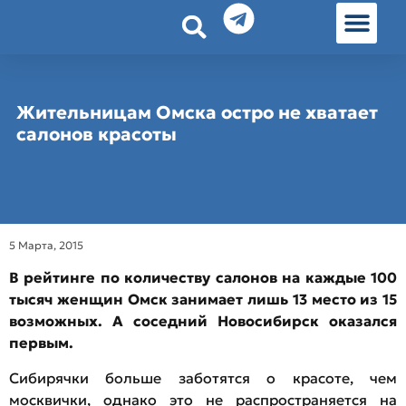
История земл
Омские истории
Люди Омска
Омские места в Москве
Жительницам Омска остро не хватает
салонов красоты
5 Марта, 2015
В рейтинге по количеству салонов на каждые 100
тысяч женщин Омск занимает лишь 13 место из 15
возможных. А соседний Новосибирск оказался
первым.
Сибирячки больше заботятся о красоте, чем
москвички, однако это не распространяется на