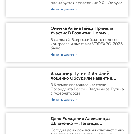
Казахстана
планируется проведение XXII Форума
Читать далее »
Омичка Алёна Гейдт Приняла
Участие В Развитии Новых
Карьерных Моделей Для Водной
В рамках X Всероссийского водного
Отрасли России
конгресса и выставки VODEXPO-2026
было
Читать далее »
Владимир Путин И Виталий
Хоценко Обсудили Развитие
Омской Области
В Кремле состоялась встреча
Президента России Владимира Путина
с губернатором
Читать далее »
День Рождения Александра
Шлеменко — Легенды
Российского ММА
Сегодня день рождения отмечает омич