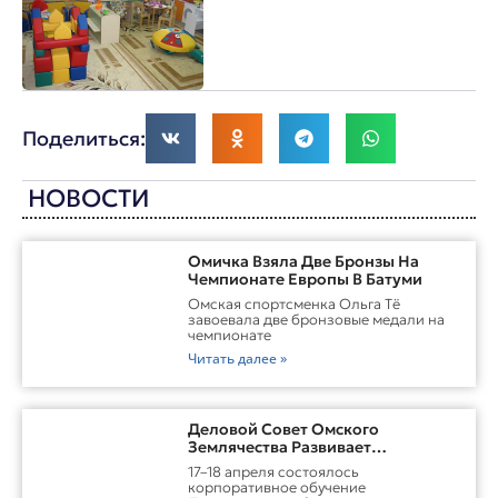
Поделиться:
НОВОСТИ
Омичка Взяла Две Бронзы На
Чемпионате Европы В Батуми
Омская спортсменка Ольга Тё
завоевала две бронзовые медали на
чемпионате
Читать далее »
Деловой Совет Омского
Землячества Развивает
Практические Навыки Омских
17–18 апреля состоялось
Студентов Через Бизнес-
корпоративное обучение