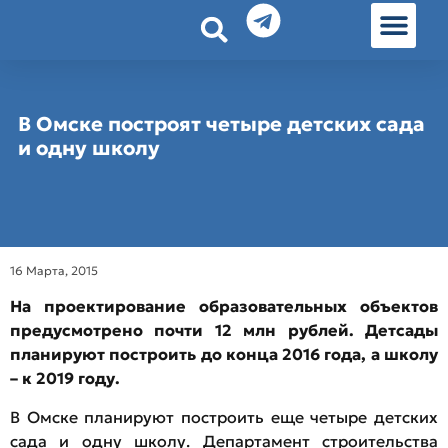
История земл
Омские истории
Люди Омска
Омские места в Москве
В Омске построят четыре детских сада
и одну школу
16 Марта, 2015
На проектирование образовательных объектов
предусмотрено почти 12 млн рублей. Детсады
планируют построить до конца 2016 года, а школу
– к 2019 году.
В Омске планируют построить еще четыре детских
сада и одну школу. Департамент строительства