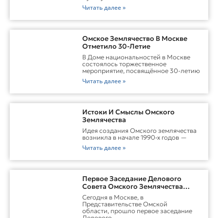
Читать далее »
Омское Землячество В Москве
Отметило 30-Летие
В Доме национальностей в Москве
состоялось торжественное
мероприятие, посвящённое 30-летию
Читать далее »
Истоки И Смыслы Омского
Землячества
Идея создания Омского землячества
возникла в начале 1990‑х годов —
Читать далее »
Первое Заседание Делового
Совета Омского Землячества
Прошло С Участием Губернатора
Сегодня в Москве, в
Омской Области
Представительстве Омской
области, прошло первое заседание
Делового