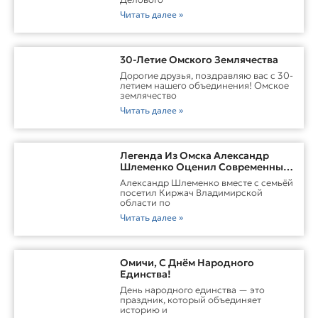
Читать далее »
30-Летие Омского Землячества
Дорогие друзья, поздравляю вас с 30-
летием нашего объединения! Омское
землячество
Читать далее »
Легенда Из Омска Александр
Шлеменко Оценил Современные
Заводы Холдинга «Русклимат» И
Александр Шлеменко вместе с семьёй
Перспективы ММА В Киржаче
посетил Киржач Владимирской
области по
Читать далее »
Омичи, С Днём Народного
Единства!
День народного единства — это
праздник, который объединяет
историю и