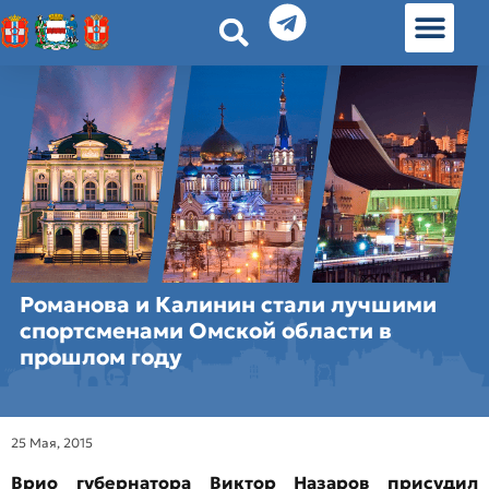
История земл
Омские истории
Люди Омска
Омские места в Москве
Романова и Калинин стали лучшими
спортсменами Омской области в
прошлом году
25 Мая, 2015
Врио губернатора Виктор Назаров присудил