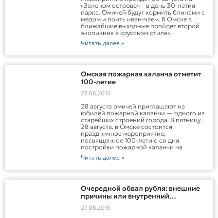
«Зеленом острове» – в день 30-летия
парка. Омичей будут кормить блинами с
медом и поить иван-чаем. В Омске в
ближайшие выходные пройдет второй
экопикник в «русском стиле».
Читать далее »
Омская пожарная каланча отметит
100-летие
27.08.2015
28 августа омичей приглашают на
юбилей пожарной каланчи — одного из
старейших строений города. В пятницу,
28 августа, в Омске состоится
праздничное мероприятие,
посвященное 100-летию со дня
постройки пожарной каланчи на
Читать далее »
Очередной обвал рубля: внешние
причины или внутренний
беспредел?
27.08.2015