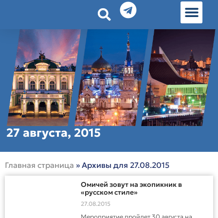
История земл
Омские истории
Люди Омска
Омские места в Москве
27 августа, 2015
Главная страница
»
Архивы для 27.08.2015
Омичей зовут на экопикник в
«русском стиле»
27.08.2015
Мероприятие пройдет 30 августа на