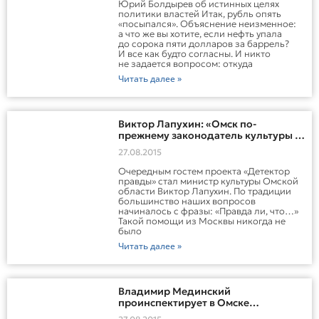
Юрий Болдырев об истинных целях
политики властей Итак, рубль опять
«посыпался». Объяснение неизменное:
а что же вы хотите, если нефть упала
до сорока пяти долларов за баррель?
И все как будто согласны. И никто
не задается вопросом: откуда
Читать далее »
Виктор Лапухин: «Омск по-
прежнему законодатель культуры в
России»
27.08.2015
Очередным гостем проекта «Детектор
правды» стал министр культуры Омской
области Виктор Лапухин. По традиции
большинство наших вопросов
начиналось с фразы: «Правда ли, что…»
Такой помощи из Москвы никогда не
было
Читать далее »
Владимир Мединский
проинспектирует в Омске
подготовку к 300-летию