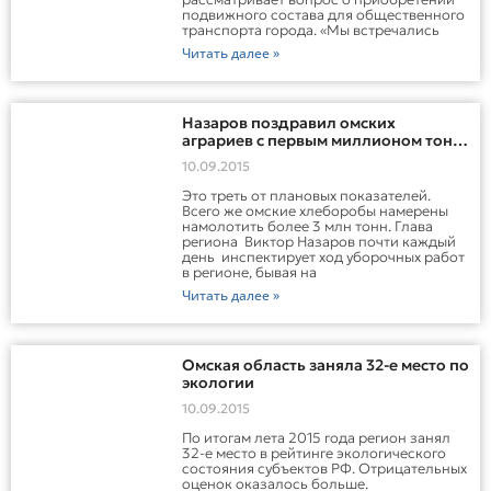
подвижного состава для общественного
транспорта города. «Мы встречались
Читать далее »
Назаров поздравил омских
аграриев с первым миллионом тонн
зерна
10.09.2015
Это треть от плановых показателей.
Всего же омские хлеборобы намерены
намолотить более 3 млн тонн. Глава
региона Виктор Назаров почти каждый
день инспектирует ход уборочных работ
в регионе, бывая на
Читать далее »
Омская область заняла 32-е место по
экологии
10.09.2015
По итогам лета 2015 года регион занял
32-е место в рейтинге экологического
состояния субъектов РФ. Отрицательных
оценок оказалось больше.