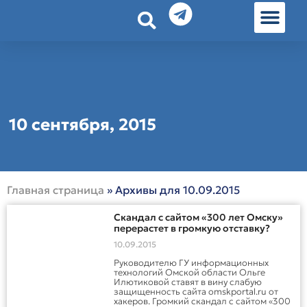
История земл
Омские истории
Люди Омска
Омские места в Москве
10 сентября, 2015
Главная страница
»
Архивы для 10.09.2015
Скандал с сайтом «300 лет Омску»
перерастет в громкую отставку?
10.09.2015
Руководителю ГУ информационных
технологий Омской области Ольге
Илютиковой ставят в вину слабую
защищенность сайта omskportal.ru от
хакеров. Громкий скандал с сайтом «300