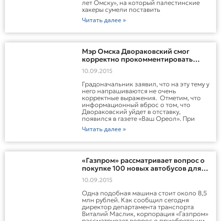
лет Омску», на который палестинские
хакеры сумели поставить
Читать далее »
Мэр Омска Двораковский смог
корректно прокомментировать
слухи о своей отставке
10.09.2015
Градоначальник заявил, что на эту тему у
него напрашиваются не очень
корректные выражения. Отметим, что
информационный вброс о том, что
Двораковский уйдет в отставку,
появился в газете «Ваш Ореол». При
Читать далее »
«Газпром» рассматривает вопрос о
покупке 100 новых автобусов для
Омска
10.09.2015
Одна подобная машина стоит около 8,5
млн рублей. Как сообщил сегодня
директор департамента транспорта
Виталий Маслик, корпорация «Газпром»
рассматривает вопрос о приобретении