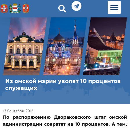
История земл
Омские истории
Люди Омска
Омские места в Москве
Из омской мэрии уволят 10 процентов
служащих
17 Сентября, 2015
По распоряжению Двораковского штат омской
администрации сократят на 10 процентов. А тем,