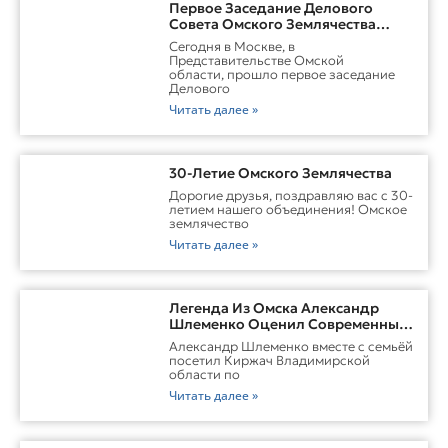
Первое Заседание Делового
Совета Омского Землячества
Прошло С Участием Губернатора
Сегодня в Москве, в
Омской Области
Представительстве Омской
области, прошло первое заседание
Делового
Читать далее »
30-Летие Омского Землячества
Дорогие друзья, поздравляю вас с 30-
летием нашего объединения! Омское
землячество
Читать далее »
Легенда Из Омска Александр
Шлеменко Оценил Современные
Заводы Холдинга «Русклимат» И
Александр Шлеменко вместе с семьёй
Перспективы ММА В Киржаче
посетил Киржач Владимирской
области по
Читать далее »