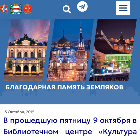
История земл
Омские истории
Люди Омска
Омские места в Москве
БЛАГОДАРНАЯ ПАМЯТЬ ЗЕМЛЯКОВ
13 Октября, 2015
В прошедшую пятницу 9 октября в
Библиотечном центре «Культура