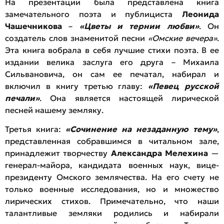
На презентации была представлена книга
замечательного поэта и публициста
Леонида
Чашечникова
–
«Цветы и тернии любви»
. Он
создатель слов знаменитой песни
«Омские вечера»
.
Эта книга вобрала в себя лучшие стихи поэта. В ее
издании велика заслуга его друга – Михаила
Сильвановича, он сам ее печатал, набирал и
включил в книгу третью главу:
«Певец русской
печали»
. Она является настоящей лирической
песней нашему земляку.
Третья книга:
«Сочинение на незаданную тему»
,
представленная собравшимся в читальном зале,
принадлежит творчеству
Александра Мелехина
—
генерал-майора, кандидата военных наук, вице-
президенту Омского землячества. На его счету не
только военные исследования, но и множество
лирических стихов. Примечательно, что наши
талантливые земляки родились и набирали