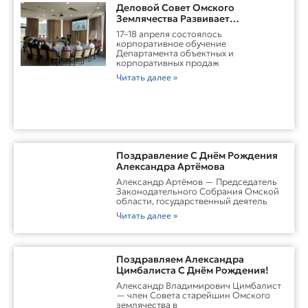
Деловой Совет Омского
Землячества Развивает
Практические Навыки Омских
17–18 апреля состоялось
Студентов Через Бизнес-
корпоративное обучение
Обучение
Департамента объектных и
корпоративных продаж
Читать далее »
Поздравление С Днём Рождения
Александра Артёмова
Александр Артёмов — Председатель
Законодательного Собрания Омской
области, государственный деятель
Читать далее »
Поздравляем Александра
Цимбалиста С Днём Рождения!
Александр Владимирович Цимбалист
— член Совета старейшин Омского
землячества в