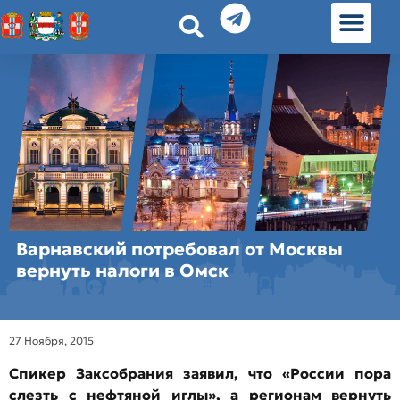
История земл
Омские истории
Люди Омска
Омские места в Москве
Варнавский потребовал от Москвы
вернуть налоги в Омск
27 Ноября, 2015
Спикер Заксобрания заявил, что «России пора
слезть с нефтяной иглы», а регионам вернуть