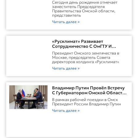
Cегодня день рождения отмечает
заместитель Председателя
Правительства Омской области,
представитель
Читать далее »
«Русклимат» Развивает
Сотрудничество С ОмГТУ И
Участвует В Обновлении
Президент Омского землячества в
Городской Среды Омска
Москве, председатель Совета
директоров холдинга «Русклимат»
Читать далее »
Владимир Путин Провёл Встречу
С Губернатором Омской Области
Виталием ХоценкоИсточник
В рамках рабочей поездки в Омск
Президент России Владимир Путин
Читать далее »