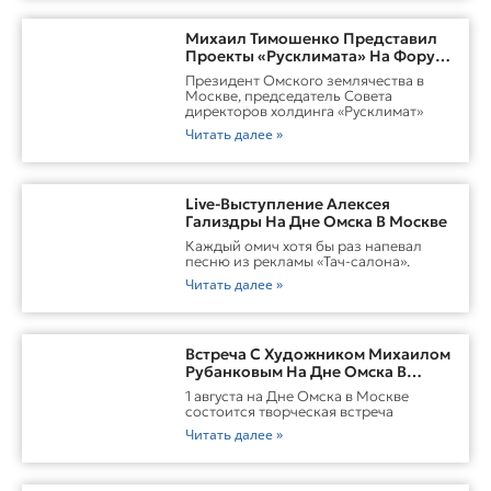
Михаил Тимошенко Представил
Проекты «Русклимата» На Форуме
России И Казахстана
Президент Омского землячества в
Москве, председатель Совета
директоров холдинга «Русклимат»
Читать далее »
Live-Выступление Алексея
Гализдры На Дне Омска В Москве
Каждый омич хотя бы раз напевал
песню из рекламы «Тач-салона».
Читать далее »
Встреча С Художником Михаилом
Рубанковым На Дне Омска В
Москве
1 августа на Дне Омска в Москве
состоится творческая встреча
Читать далее »